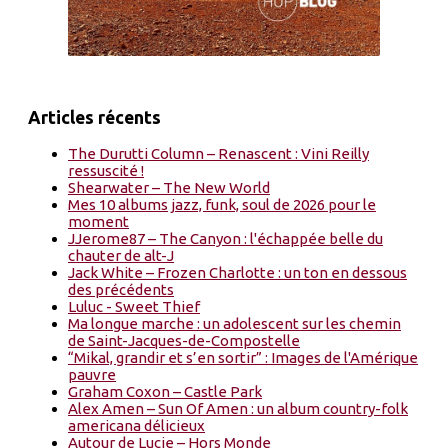
Articles récents
The Durutti Column – Renascent : Vini Reilly
ressuscité !
Shearwater – The New World
Mes 10 albums jazz, funk, soul de 2026 pour le
moment
JJerome87 – The Canyon : l'échappée belle du
chauter de alt-J
Jack White – Frozen Charlotte : un ton en dessous
des précédents
Luluc - Sweet Thief
Ma longue marche : un adolescent sur les chemin
de Saint-Jacques-de-Compostelle
“Mikal, grandir et s’en sortir” : Images de l'Amérique
pauvre
Graham Coxon – Castle Park
Alex Amen – Sun Of Amen : un album country-folk
americana délicieux
Autour de Lucie – Hors Monde