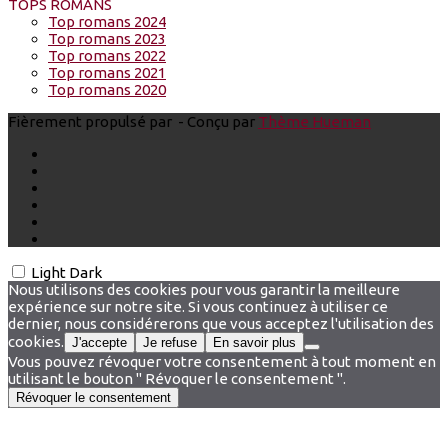
TOPS ROMANS
Top romans 2024
Top romans 2023
Top romans 2022
Top romans 2021
Top romans 2020
Fièrement propulsé par
- Conçu par
Thème Hueman
Light
Dark
Nous utilisons des cookies pour vous garantir la meilleure
expérience sur notre site. Si vous continuez à utiliser ce
dernier, nous considérerons que vous acceptez l'utilisation des
cookies.
J'accepte
Je refuse
En savoir plus
Vous pouvez révoquer votre consentement à tout moment en
utilisant le bouton " Révoquer le consentement ".
Révoquer le consentement