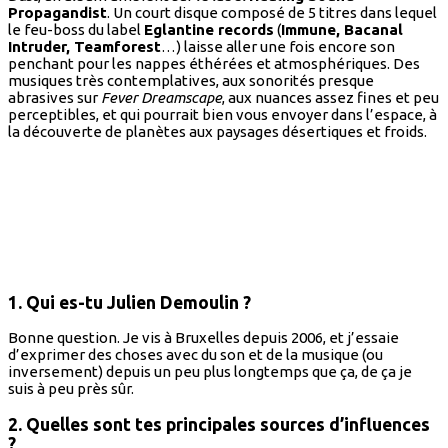
Propagandist
. Un court disque composé de 5 titres dans lequel
le feu-boss du label
Eglantine records
(
Immune, Bacanal
Intruder, Teamforest
…) laisse aller une fois encore son
penchant pour les nappes éthérées et atmosphériques. Des
musiques très contemplatives, aux sonorités presque
abrasives sur
Fever Dreamscape
, aux nuances assez fines et peu
perceptibles, et qui pourrait bien vous envoyer dans l’espace, à
la découverte de planètes aux paysages désertiques et froids.
1. Qui es-tu Julien Demoulin ?
Bonne question. Je vis à Bruxelles depuis 2006, et j’essaie
d’exprimer des choses avec du son et de la musique (ou
inversement) depuis un peu plus longtemps que ça, de ça je
suis à peu près sûr.
2. Quelles sont tes principales sources d’influences
?