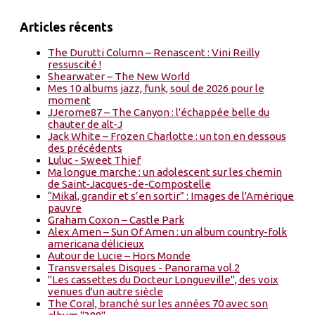
Articles récents
The Durutti Column – Renascent : Vini Reilly
ressuscité !
Shearwater – The New World
Mes 10 albums jazz, funk, soul de 2026 pour le
moment
JJerome87 – The Canyon : l'échappée belle du
chauter de alt-J
Jack White – Frozen Charlotte : un ton en dessous
des précédents
Luluc - Sweet Thief
Ma longue marche : un adolescent sur les chemin
de Saint-Jacques-de-Compostelle
“Mikal, grandir et s’en sortir” : Images de l'Amérique
pauvre
Graham Coxon – Castle Park
Alex Amen – Sun Of Amen : un album country-folk
americana délicieux
Autour de Lucie – Hors Monde
Transversales Disques - Panorama vol.2
"Les cassettes du Docteur Longueville", des voix
venues d'un autre siècle
The Coral, branché sur les années 70 avec son