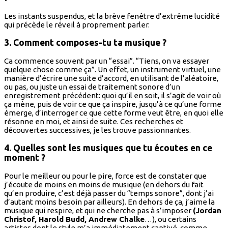
Les instants suspendus, et la brève fenêtre d’extrême lucidité
qui précède le réveil à proprement parler.
3. Comment composes-tu ta musique ?
Ca commence souvent par un “essai”. “Tiens, on va essayer
quelque chose comme ça”. Un effet, un instrument virtuel, une
manière d’écrire une suite d’accord, en utilisant de l’aléatoire,
ou pas, ou juste un essai de traitement sonore d’un
enregistrement précédent: quoi qu’il en soit, il s’agit de voir où
ça mène, puis de voir ce que ça inspire, jusqu’à ce qu’une forme
émerge, d’interroger ce que cette forme veut être, en quoi elle
résonne en moi, et ainsi de suite. Ces recherches et
découvertes successives, je les trouve passionnantes.
4. Quelles sont les musiques que tu écoutes en ce
moment ?
Pour le meilleur ou pour le pire, force est de constater que
j’écoute de moins en moins de musique (en dehors du fait
qu’en produire, c’est déjà passer du “temps sonore”, dont j’ai
d’autant moins besoin par ailleurs). En dehors de ça, j’aime la
musique qui respire, et qui ne cherche pas à s’imposer
(Jordan
Christof, Harold Budd, Andrew Chalke
…), ou certains
artistes dont le style m’a immédiatement captivé, comme