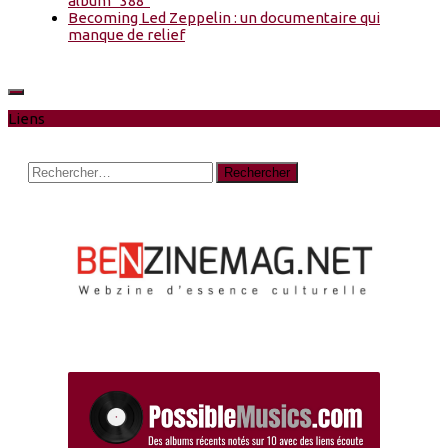
album "388"
Becoming Led Zeppelin : un documentaire qui
manque de relief
Liens
Rechercher :