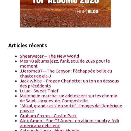
Articles récents
Shearwater – The New World
Mes 10 albums jazz, funk, soul de 2026 pour le
moment
JJerome87 – The Canyon : l'échappée belle du
chauter de alt-J
Jack White – Frozen Charlotte : un ton en dessous
des précédents
Luluc - Sweet Thief
Ma longue marche : un adolescent sur les chemin
de Saint-Jacques-de-Compostelle
“Mikal, grandir et s’en sortir” : Images de l'Amérique
pauvre
Graham Coxon – Castle Park
Alex Amen – Sun Of Amen : un album country-folk
americana délicieux
Autour de Lucie – Hors Monde