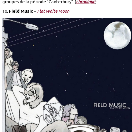
groupes de la période “Canterbury”. (
chronique
)
10.
Field Music
–
Flat White Moon