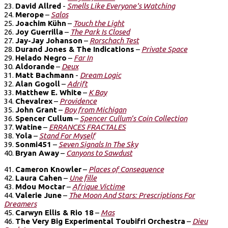
23.
David Allred
-
Smells Like Everyone's Watching
24.
Merope
–
Salos
25.
Joachim Kühn
–
Touch the Light
26.
Joy Guerrilla
–
The Park Is Closed
27.
Jay-Jay Johanson
–
Rorschach Test
28.
Durand Jones & The Indications
–
Private Space
29.
Helado Negro
–
Far In
30.
Aldorande
–
Deux
31.
Matt Bachmann
-
Dream Logic
32.
Alan Gogoll
–
Adrift
33.
Matthew E. White
–
K Bay
34.
Chevalrex
–
Providence
35.
John Grant
–
Boy from Michigan
36.
Spencer Cullum
–
Spencer Cullum’s Coin Collection
37.
Watine
–
ERRANCES FRACTALES
38.
Yola
–
Stand For Myself
39.
Sonmi451
–
Seven Signals In The Sky
40.
Bryan Away
–
Canyons to Sawdust
41.
Cameron Knowler
–
Places of Consequence
42.
Laura Cahen
–
Une fille
43.
Mdou Moctar
–
Afrique Victime
44.
Valerie June
–
The Moon And Stars: Prescriptions For
Dreamers
45.
Carwyn Ellis & Rio 18
–
Mas
46.
The Very Big Experimental Toubifri Orchestra
–
Dieu