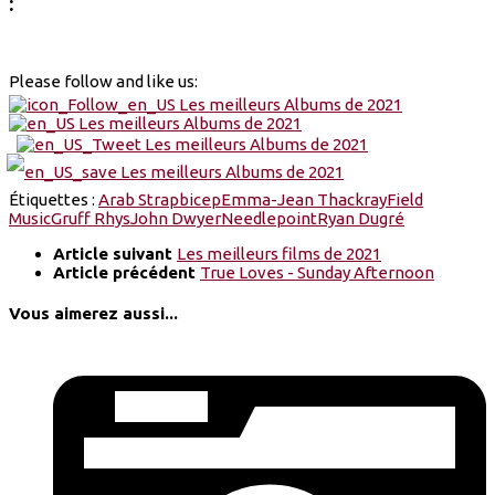
:
Please follow and like us:
Étiquettes :
Arab Strap
bicep
Emma-Jean Thackray
Field
Music
Gruff Rhys
John Dwyer
Needlepoint
Ryan Dugré
Article suivant
Les meilleurs films de 2021
Article précédent
True Loves - Sunday Afternoon
Vous aimerez aussi...