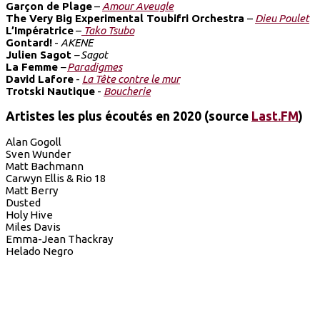
Garçon de Plage
–
Amour Aveugle
The Very Big Experimental Toubifri Orchestra
–
Dieu Poulet
L’Impératrice
–
Tako Tsubo
Gontard!
-
AKENE
Julien Sagot
– Sagot
La Femme
–
Paradigmes
David Lafore
-
La Tête contre le mur
Trotski Nautique
-
Boucherie
Artistes les plus écoutés en 2020 (source
Last.FM
)
Alan Gogoll
Sven Wunder
Matt Bachmann
Carwyn Ellis & Rio 18
Matt Berry
Dusted
Holy Hive
Miles Davis
Emma-Jean Thackray
Helado Negro