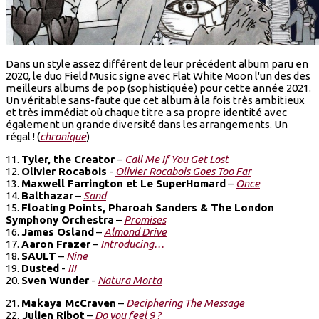
Dans un style assez différent de leur précédent album paru en
2020, le duo Field Music signe avec Flat White Moon l'un des des
meilleurs albums de pop (sophistiquée) pour cette année 2021.
Un véritable sans-faute que cet album à la fois très ambitieux
et très immédiat où chaque titre a sa propre identité avec
également un grande diversité dans les arrangements. Un
régal ! (
chronique
)
11.
Tyler, the Creator
–
Call Me If You Get Lost
12.
Olivier Rocabois
-
Olivier Rocabois Goes Too Far
13.
Maxwell Farrington et Le SuperHomard
–
Once
14.
Balthazar
–
Sand
15.
Floating Points, Pharoah Sanders & The London
Symphony Orchestra
–
Promises
16.
James Osland
–
Almond Drive
17.
Aaron Frazer
–
Introducing…
18.
SAULT
–
Nine
19.
Dusted
-
III
20.
Sven Wunder
-
Natura Morta
21.
Makaya McCraven
–
Deciphering The Message
22.
Julien Ribot
–
Do you feel 9 ?