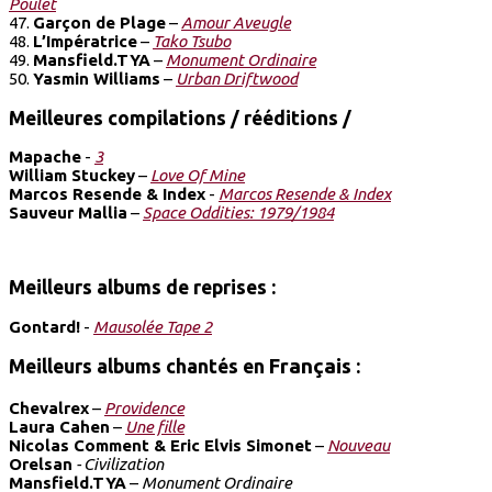
Poulet
47.
Garçon de Plage
–
Amour Aveugle
48.
L’Impératrice
–
Tako Tsubo
49.
Mansfield.TYA
–
Monument Ordinaire
50.
Yasmin Williams
–
Urban Driftwood
Meilleures compilations / rééditions /
Mapache
-
3
William Stuckey
–
Love Of Mine
Marcos Resende & Index
-
Marcos Resende & Index
Sauveur Mallia
–
Space Oddities: 1979/1984
Meilleurs albums de reprises
:
Gontard!
-
Mausolée Tape 2
Français
Meilleurs albums chantés en
:
Chevalrex
–
Providence
Laura Cahen
–
Une fille
Nicolas Comment & Eric Elvis Simonet
–
Nouveau
Orelsan
- Civilization
Mansfield.TYA
–
Monument Ordinaire