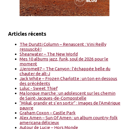
Articles récents
The Durutti Column – Renascent : Vini Reilly
ressuscité !
Shearwater – The New World
Mes 10 albums jazz, funk, soul de 2026 pour le
moment
JJerome87 – The Canyon : l'échappée belle du
chauter de alt-J
Jack White – Frozen Charlotte : un ton en dessous
des précédents
Luluc - Sweet Thief
Ma longue marche : un adolescent sur les chemin
de Saint-Jacques-de-Compostelle
“Mikal, grandir et s’en sortir” : Images de l'Amérique
pauvre
Graham Coxon – Castle Park
Alex Amen – Sun Of Amen : un album country-folk
americana délicieux
Autour de Lucie – Hors Monde