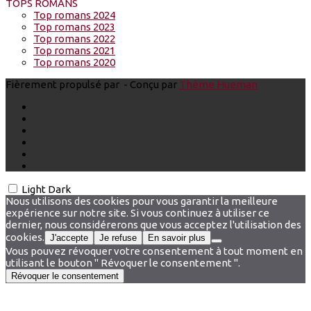
TOPS ROMANS
Top romans 2024
Top romans 2023
Top romans 2022
Top romans 2021
Top romans 2020
Fièrement propulsé par
- Conçu par
Thème Hueman
Light
Dark
Nous utilisons des cookies pour vous garantir la meilleure
expérience sur notre site. Si vous continuez à utiliser ce
dernier, nous considérerons que vous acceptez l'utilisation des
cookies.
J'accepte
Je refuse
En savoir plus
Vous pouvez révoquer votre consentement à tout moment en
utilisant le bouton " Révoquer le consentement ".
Révoquer le consentement