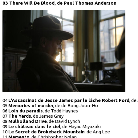
03 There Will Be Blood, de Paul Thomas Anderson
04
L'Assassinat de Jesse James par le lâche Robert Ford
, d
05
Memories of murde
r, de de Bong Joon-Ho
06
Loin du paradis
, de Todd Haynes
07
The Yards
, de James Gray
08
Mulholland Drive
, de David Lynch
09
Le château dans le ciel
, de Hayao Miyazaki
10
Le Secret de Brokeback Mountain
, de Ang Lee
11
Memento
, de Christopher Nolan