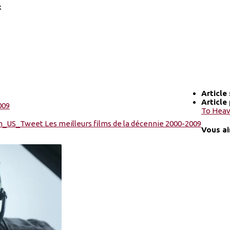
x
Article
Article
To Hea
Vous ai