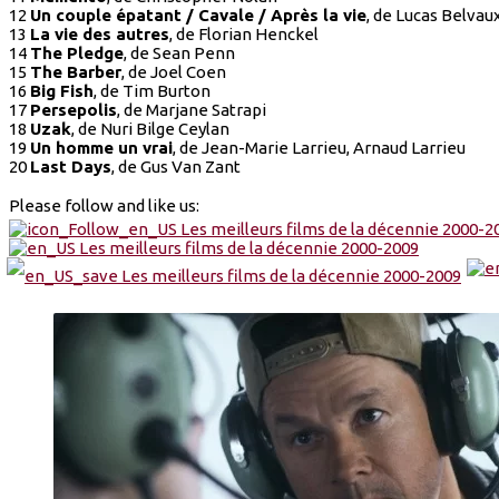
12
Un couple épatant / Cavale / Après la vie
, de Lucas Belvau
13
La vie des autres
, de Florian Henckel
14
The Pledge
, de Sean Penn
15
The Barber
, de Joel Coen
16
Big Fish
, de Tim Burton
17
Persepolis
, de Marjane Satrapi
18
Uzak
, de Nuri Bilge Ceylan
19
Un homme un vrai
, de Jean-Marie Larrieu, Arnaud Larrieu
20
Last Days
, de Gus Van Zant
Please follow and like us: