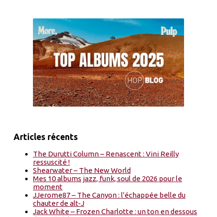
Articles récents
The Durutti Column – Renascent : Vini Reilly
ressuscité !
Shearwater – The New World
Mes 10 albums jazz, funk, soul de 2026 pour le
moment
JJerome87 – The Canyon : l'échappée belle du
chauter de alt-J
Jack White – Frozen Charlotte : un ton en dessous