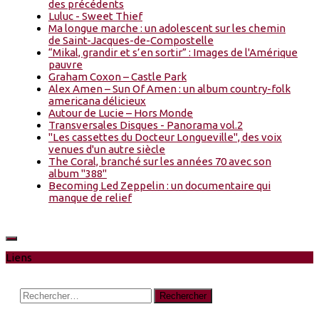
des précédents
Luluc - Sweet Thief
Ma longue marche : un adolescent sur les chemin
de Saint-Jacques-de-Compostelle
“Mikal, grandir et s’en sortir” : Images de l'Amérique
pauvre
Graham Coxon – Castle Park
Alex Amen – Sun Of Amen : un album country-folk
americana délicieux
Autour de Lucie – Hors Monde
Transversales Disques - Panorama vol.2
"Les cassettes du Docteur Longueville", des voix
venues d'un autre siècle
The Coral, branché sur les années 70 avec son
album "388"
Becoming Led Zeppelin : un documentaire qui
manque de relief
Liens
Rechercher :