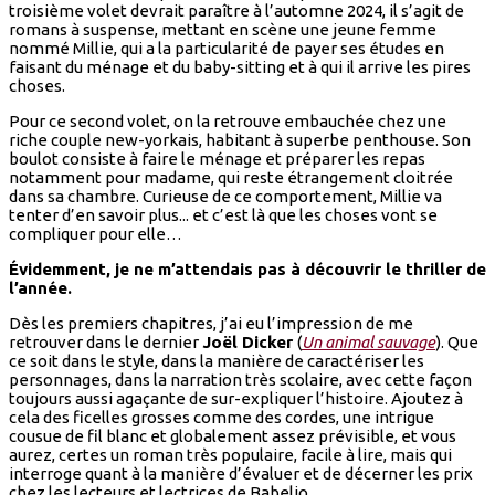
troisième volet devrait paraître à l’automne 2024, il s’agit de
romans à suspense, mettant en scène une jeune femme
nommé Millie, qui a la particularité de payer ses études en
faisant du ménage et du baby-sitting et à qui il arrive les pires
choses.
Pour ce second volet, on la retrouve embauchée chez une
riche couple new-yorkais, habitant à superbe penthouse. Son
boulot consiste à faire le ménage et préparer les repas
notamment pour madame, qui reste étrangement cloitrée
dans sa chambre. Curieuse de ce comportement, Millie va
tenter d’en savoir plus... et c’est là que les choses vont se
compliquer pour elle…
Évidemment, je ne m’attendais pas à découvrir le thriller de
l’année.
Dès les premiers chapitres, j’ai eu l’impression de me
retrouver dans le dernier
Joël Dicker
(
Un animal sauvage
). Que
ce soit dans le style, dans la manière de caractériser les
personnages, dans la narration très scolaire, avec cette façon
toujours aussi agaçante de sur-expliquer l’histoire. Ajoutez à
cela des ficelles grosses comme des cordes, une intrigue
cousue de fil blanc et globalement assez prévisible, et vous
aurez, certes un roman très populaire, facile à lire, mais qui
interroge quant à la manière d’évaluer et de décerner les prix
chez les lecteurs et lectrices de Babelio.