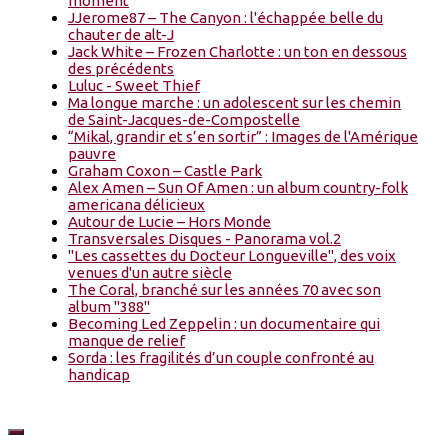
moment
JJerome87 – The Canyon : l'échappée belle du
chauter de alt-J
Jack White – Frozen Charlotte : un ton en dessous
des précédents
Luluc - Sweet Thief
Ma longue marche : un adolescent sur les chemin
de Saint-Jacques-de-Compostelle
“Mikal, grandir et s’en sortir” : Images de l'Amérique
pauvre
Graham Coxon – Castle Park
Alex Amen – Sun Of Amen : un album country-folk
americana délicieux
Autour de Lucie – Hors Monde
Transversales Disques - Panorama vol.2
"Les cassettes du Docteur Longueville", des voix
venues d'un autre siècle
The Coral, branché sur les années 70 avec son
album "388"
Becoming Led Zeppelin : un documentaire qui
manque de relief
Sorda : les fragilités d’un couple confronté au
handicap