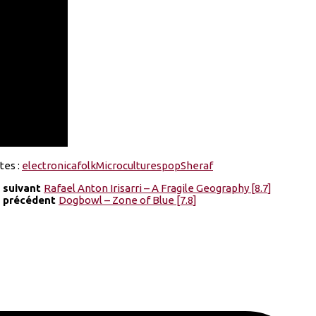
tes :
electronica
folk
Microcultures
pop
Sheraf
e suivant
Rafael Anton Irisarri – A Fragile Geography [8.7]
e précédent
Dogbowl – Zone of Blue [7.8]