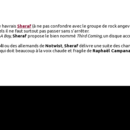
le havrais
Sheraf
(à ne pas confondre avec le groupe de rock ange
 il ne faut surtout pas passer sans s’arrêter.
 A Boy
,
Sheraf
propose le bien nommé
Third Coming
, un disque ac
li
ou des allemands de
Notwist
,
Sheraf
délivre une suite des cha
ui doit beaucoup à la voix chaude et fragile de
Raphaël Campan