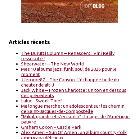
Articles récents
The Durutti Column – Renascent : Vini Reilly
ressuscité !
Shearwater – The New World
Mes 10 albums jazz, funk, soul de 2026 pour le
moment
JJerome87 – The Canyon : l'échappée belle du
chauter de alt-J
Jack White – Frozen Charlotte : un ton en dessous
des précédents
Luluc - Sweet Thief
Ma longue marche : un adolescent sur les chemin
de Saint-Jacques-de-Compostelle
“Mikal, grandir et s’en sortir” : Images de l'Amérique
pauvre
Graham Coxon – Castle Park
Alex Amen – Sun Of Amen : un album country-folk
americana délicieux