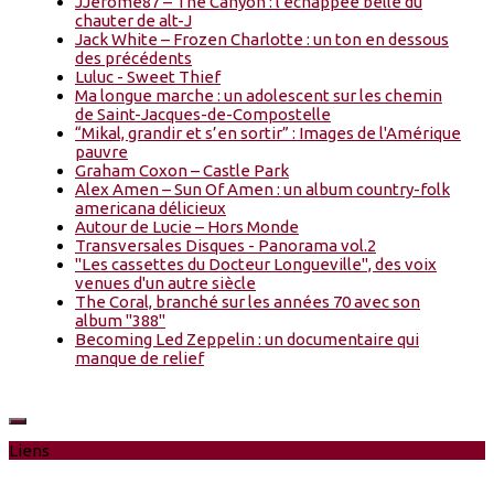
JJerome87 – The Canyon : l'échappée belle du
chauter de alt-J
Jack White – Frozen Charlotte : un ton en dessous
des précédents
Luluc - Sweet Thief
Ma longue marche : un adolescent sur les chemin
de Saint-Jacques-de-Compostelle
“Mikal, grandir et s’en sortir” : Images de l'Amérique
pauvre
Graham Coxon – Castle Park
Alex Amen – Sun Of Amen : un album country-folk
americana délicieux
Autour de Lucie – Hors Monde
Transversales Disques - Panorama vol.2
"Les cassettes du Docteur Longueville", des voix
venues d'un autre siècle
The Coral, branché sur les années 70 avec son
album "388"
Becoming Led Zeppelin : un documentaire qui
manque de relief
Liens