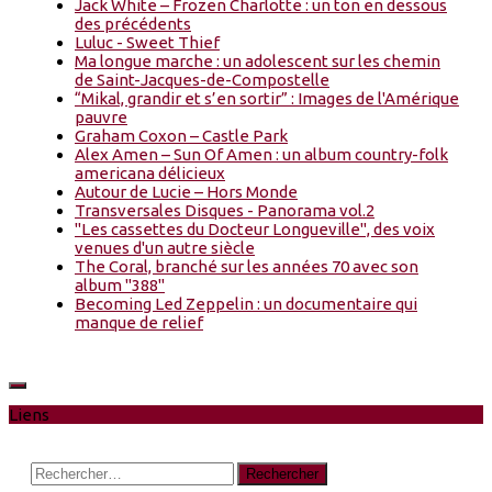
Jack White – Frozen Charlotte : un ton en dessous
des précédents
Luluc - Sweet Thief
Ma longue marche : un adolescent sur les chemin
de Saint-Jacques-de-Compostelle
“Mikal, grandir et s’en sortir” : Images de l'Amérique
pauvre
Graham Coxon – Castle Park
Alex Amen – Sun Of Amen : un album country-folk
americana délicieux
Autour de Lucie – Hors Monde
Transversales Disques - Panorama vol.2
"Les cassettes du Docteur Longueville", des voix
venues d'un autre siècle
The Coral, branché sur les années 70 avec son
album "388"
Becoming Led Zeppelin : un documentaire qui
manque de relief
Liens
Rechercher :