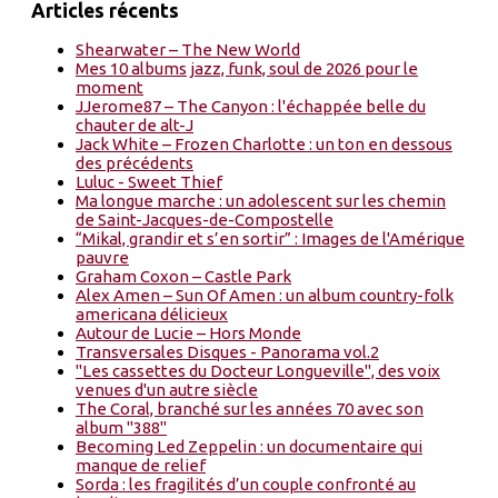
Articles récents
Shearwater – The New World
Mes 10 albums jazz, funk, soul de 2026 pour le
moment
JJerome87 – The Canyon : l'échappée belle du
chauter de alt-J
Jack White – Frozen Charlotte : un ton en dessous
des précédents
Luluc - Sweet Thief
Ma longue marche : un adolescent sur les chemin
de Saint-Jacques-de-Compostelle
“Mikal, grandir et s’en sortir” : Images de l'Amérique
pauvre
Graham Coxon – Castle Park
Alex Amen – Sun Of Amen : un album country-folk
americana délicieux
Autour de Lucie – Hors Monde
Transversales Disques - Panorama vol.2
"Les cassettes du Docteur Longueville", des voix
venues d'un autre siècle
The Coral, branché sur les années 70 avec son
album "388"
Becoming Led Zeppelin : un documentaire qui
manque de relief
Sorda : les fragilités d’un couple confronté au