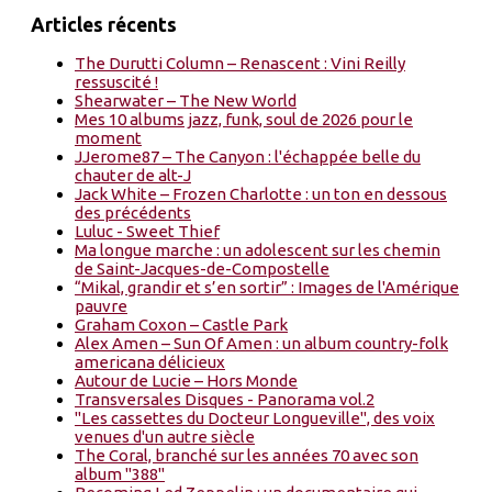
Articles récents
The Durutti Column – Renascent : Vini Reilly
ressuscité !
Shearwater – The New World
Mes 10 albums jazz, funk, soul de 2026 pour le
moment
JJerome87 – The Canyon : l'échappée belle du
chauter de alt-J
Jack White – Frozen Charlotte : un ton en dessous
des précédents
Luluc - Sweet Thief
Ma longue marche : un adolescent sur les chemin
de Saint-Jacques-de-Compostelle
“Mikal, grandir et s’en sortir” : Images de l'Amérique
pauvre
Graham Coxon – Castle Park
Alex Amen – Sun Of Amen : un album country-folk
americana délicieux
Autour de Lucie – Hors Monde
Transversales Disques - Panorama vol.2
"Les cassettes du Docteur Longueville", des voix
venues d'un autre siècle
The Coral, branché sur les années 70 avec son
album "388"