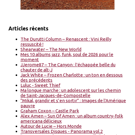
Articles récents
The Durutti Column – Renascent : Vini Reilly
ressuscité !
Shearwater – The New World
Mes 10 albums jazz, funk, soul de 2026 pour le
moment
JJerome87 – The Canyon : l'échappée belle du
chauter de alt-J
Jack White – Frozen Charlotte : un ton en dessous
des précédents
Luluc - Sweet Thief
Ma longue marche : un adolescent sur les chemin
de Saint-Jacques-de-Compostelle
“Mikal, grandir et s’en sortir” : Images de l'Amérique
pauvre
Graham Coxon – Castle Park
Alex Amen – Sun Of Amen : un album country-folk
americana délicieux
Autour de Lucie – Hors Monde
Transversales Disques - Panorama vol.2