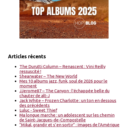
Articles récents
The Durutti Column – Renascent : Vini Reilly
ressuscité !
Shearwater – The New World
Mes 10 albums jazz, funk, soul de 2026 pour le
moment
JJerome87 – The Canyon : l'échappée belle du
chauter de alt-J
Jack White – Frozen Charlotte : un ton en dessous
des précédents
Luluc - Sweet Thief
Ma longue marche : un adolescent sur les chemin
de Saint-Jacques-de-Compostelle
“Mikal, grandir et s’en sortir” : Images de l'Amérique