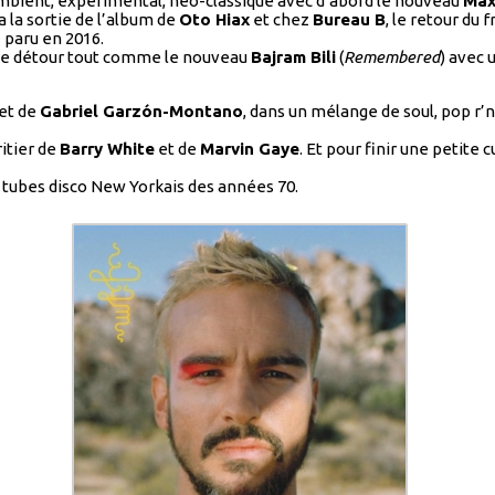
mbient, expérimental, néo-classique avec d’abord le nouveau
Max
a la sortie de l’album de
Oto Hiax
et chez
Bureau B
, le retour du 
s
paru en 2016.
le détour tout comme le nouveau
Bajram Bili
(
Remembered
) avec 
jet de
Gabriel Garzón-Montano
, dans un mélange de soul, pop r’
itier de
Barry White
et de
Marvin Gaye
. Et pour finir une petite 
 tubes disco New Yorkais des années 70.