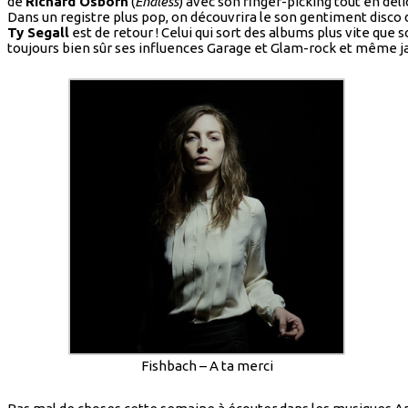
de
Richard Osborn
(
Endless
) avec son finger-picking tout en dél
Dans un registre plus pop, on découvrira le son gentiment disco
Ty Segall
est de retour ! Celui qui sort des albums plus vite qu
toujours bien sûr ses influences Garage et Glam-rock et même ja
Fishbach – A ta merci