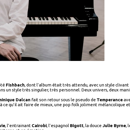
ôté
Fishbach
, dont l’album était très attendu, avec un style clivan
ns un style très singulier, très personnel. Deux univers, deux mani
inique Dalcan
fait son retour sous le pseudo de
Temperance
ave
à ce qu’il ait faire de mieux, une pop folk joliment mélancolique e
wie
, l’entrainant
Cairobi
, l’espagnol
Bigott
, la douce
Julie Byrne
, 