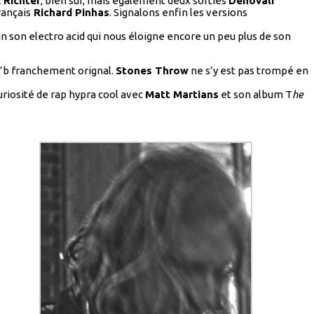
 Richter
, bien sûr, mais également deux sorties
Denovali
français
Richard Pinhas
. Signalons enfin les versions
un son electro acid qui nous éloigne encore un peu plus de son
n’b franchement orignal.
Stones Throw
ne s’y est pas trompé en
curiosité de rap hypra cool avec
Matt Martians
et son album T
he