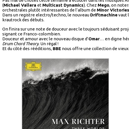
Pas mal de choses cette semaine à écouter dans les musiques A
(
Michael Vallera
et
Multicast Dynamics
). Chez
Mego
, on noter
orchestrales plutôt intéressantes de l’album de
Minor Victorie
Dans un registre electro/techno, le nouveau
Driftmachine
vaut 
krautrock des débuts.
On finira sur une note de douceur avec le toujours séduisant pro
signant ce Franco-colombien.
Douceur et amour avec le nouveau disque d’
Omar
… en digne hér
Drum Chord Theory
. Un régal !
Et du côté des rééditions,
BBE
nous offre une collection de vieux