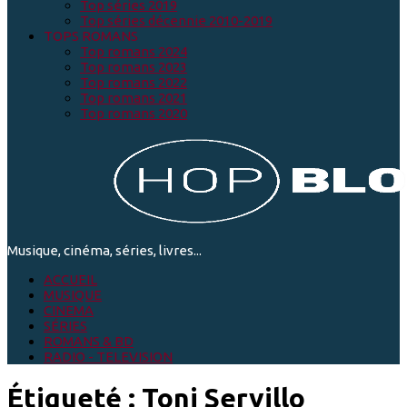
Top séries 2019
Top séries décennie 2010-2019
TOPS ROMANS
Top romans 2024
Top romans 2023
Top romans 2022
Top romans 2021
Top romans 2020
Musique, cinéma, séries, livres...
ACCUEIL
MUSIQUE
CINEMA
SÉRIES
ROMANS & BD
RADIO - TELEVISION
Étiqueté :
Toni Servillo