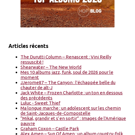
Articles récents
The Durutti Column – Renascent : Vini Reilly
ressuscité !
Shearwater – The New World
Mes 10 albums jazz, funk, soul de 2026 pour le
moment
JJerome87 – The Canyon : l'échappée belle du
chauter de alt-J
Jack White – Frozen Charlotte : un ton en dessous
des précédents
Luluc - Sweet Thief
Ma longue marche : un adolescent sur les chemin
de Saint-Jacques-de-Compostelle
“Mikal, grandir et s’en sortir” : Images de l'Amérique
pauvre
Graham Coxon – Castle Park
Alex Amen – Sun Of Amen : un album country-folk