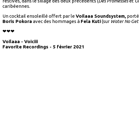
festives, dans le sillage des deux précédents (
Des Promesses
et
On
caribéennes.
Un cocktail ensoleillé offert par le
Voilaaa Soundsystem,
porté 
Boris Pokora
avec des hommages à
Fela Kuti
(sur
Water No Get
❤❤❤
Voilaaa - Voiciii
Favorite Recordings - 5 février 2021