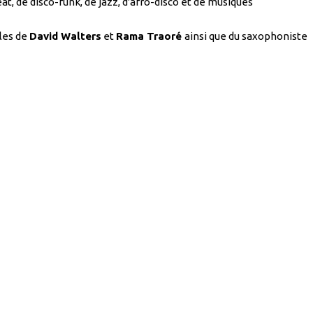
t, de disco-funk, de jazz, d'afro-disco et de musiques
lles de
David Walters
et
Rama Traoré
ainsi que du saxophoniste