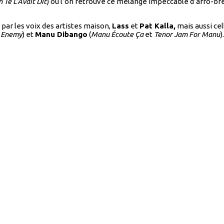
 Te L’Avait Dit
) où l’on retrouve ce mélange impeccable d’afro-brea
par les voix des artistes maison,
Lass
et
Pat Kalla,
mais aussi ce
 Enemy
) et
Manu Dibango
(
Manu Écoute Ça
et
Tenor Jam For Manu
).