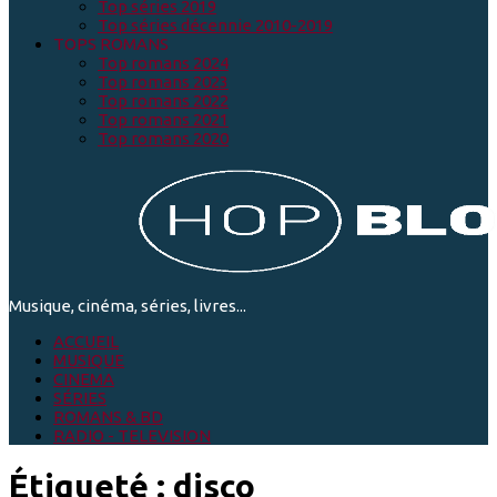
Top séries 2019
Top séries décennie 2010-2019
TOPS ROMANS
Top romans 2024
Top romans 2023
Top romans 2022
Top romans 2021
Top romans 2020
Musique, cinéma, séries, livres...
ACCUEIL
MUSIQUE
CINEMA
SÉRIES
ROMANS & BD
RADIO - TELEVISION
Étiqueté :
disco