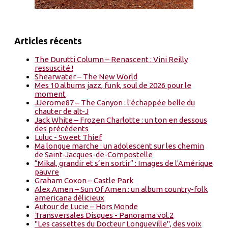
Articles récents
The Durutti Column – Renascent : Vini Reilly
ressuscité !
Shearwater – The New World
Mes 10 albums jazz, funk, soul de 2026 pour le
moment
JJerome87 – The Canyon : l'échappée belle du
chauter de alt-J
Jack White – Frozen Charlotte : un ton en dessous
des précédents
Luluc - Sweet Thief
Ma longue marche : un adolescent sur les chemin
de Saint-Jacques-de-Compostelle
“Mikal, grandir et s’en sortir” : Images de l'Amérique
pauvre
Graham Coxon – Castle Park
Alex Amen – Sun Of Amen : un album country-folk
americana délicieux
Autour de Lucie – Hors Monde
Transversales Disques - Panorama vol.2
"Les cassettes du Docteur Longueville", des voix