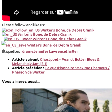
Please follow and like us:
Étiquettes :
drame
Jennifer Lawrence
thriller
Article suivant
Ghostpoet - Peanut Butter Blues &
Melancholy Jam [8.1]
Article précédent
Le questionnaire : Maxime Chamoux /
Pharaon de Winter
Vous aimerez aussi...