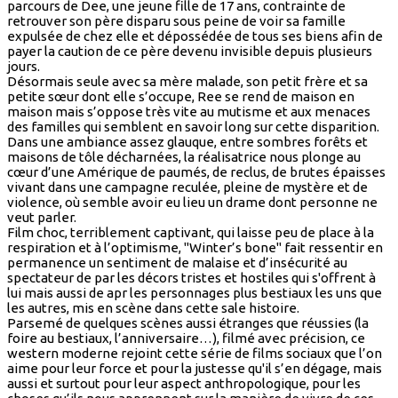
parcours de Dee, une jeune fille de 17 ans, contrainte de
retrouver son père disparu sous peine de voir sa famille
expulsée de chez elle et dépossédée de tous ses biens afin de
payer la caution de ce père devenu invisible depuis plusieurs
jours.
Désormais seule avec sa mère malade, son petit frère et sa
petite sœur dont elle s’occupe, Ree se rend de maison en
maison mais s’oppose très vite au mutisme et aux menaces
des familles qui semblent en savoir long sur cette disparition.
Dans une ambiance assez glauque, entre sombres forêts et
maisons de tôle décharnées, la réalisatrice nous plonge au
cœur d’une Amérique de paumés, de reclus, de brutes épaisses
vivant dans une campagne reculée, pleine de mystère et de
violence, où semble avoir eu lieu un drame dont personne ne
veut parler.
Film choc, terriblement captivant, qui laisse peu de place à la
respiration et à l’optimisme, "Winter’s bone" fait ressentir en
permanence un sentiment de malaise et d’insécurité au
spectateur de par les décors tristes et hostiles qui s'offrent à
lui mais aussi de apr les personnages plus bestiaux les uns que
les autres, mis en scène dans cette sale histoire.
Parsemé de quelques scènes aussi étranges que réussies (la
foire au bestiaux, l’anniversaire…), filmé avec précision, ce
western moderne rejoint cette série de films sociaux que l’on
aime pour leur force et pour la justesse qu'il s’en dégage, mais
aussi et surtout pour leur aspect anthropologique, pour les