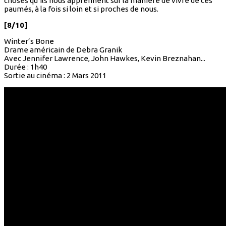
choses qu’ils nous apprennent sur la manière de vivre de ces
paumés, à la fois si loin et si proches de nous.
[8/10]
Winter’s Bone
Drame américain de Debra Granik
Avec Jennifer Lawrence, John Hawkes, Kevin Breznahan...
Durée : 1h40
Sortie au cinéma : 2 Mars 2011