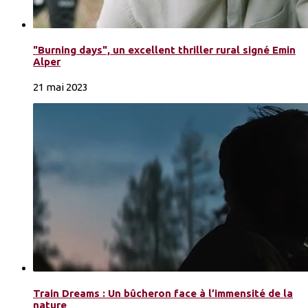
"Burning days", un excellent thriller rural signé Emin
Alper
21 mai 2023
Train Dreams : Un bûcheron face à l’immensité de la
nature