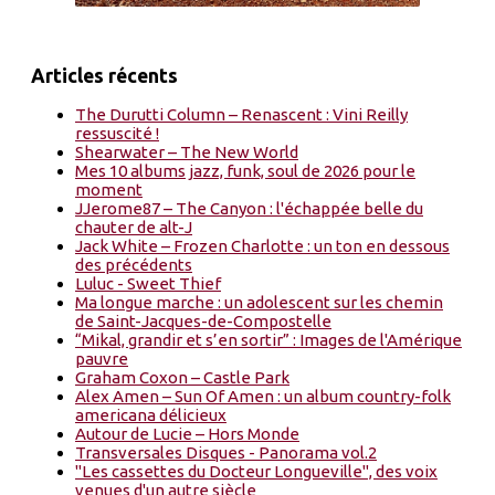
Articles récents
The Durutti Column – Renascent : Vini Reilly
ressuscité !
Shearwater – The New World
Mes 10 albums jazz, funk, soul de 2026 pour le
moment
JJerome87 – The Canyon : l'échappée belle du
chauter de alt-J
Jack White – Frozen Charlotte : un ton en dessous
des précédents
Luluc - Sweet Thief
Ma longue marche : un adolescent sur les chemin
de Saint-Jacques-de-Compostelle
“Mikal, grandir et s’en sortir” : Images de l'Amérique
pauvre
Graham Coxon – Castle Park
Alex Amen – Sun Of Amen : un album country-folk
americana délicieux
Autour de Lucie – Hors Monde
Transversales Disques - Panorama vol.2
"Les cassettes du Docteur Longueville", des voix
venues d'un autre siècle