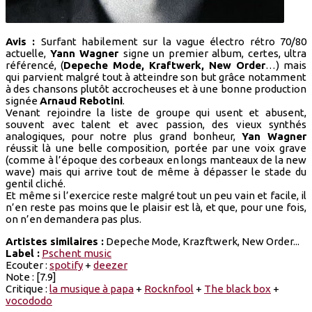
Avis :
Surfant habilement sur la vague électro rétro 70/80
actuelle,
Yann Wagner
signe un premier album, certes, ultra
référencé, (
Depeche Mode, Kraftwerk, New Order
…) mais
qui parvient malgré tout à atteindre son but grâce notamment
à des chansons plutôt accrocheuses et à une bonne production
signée
Arnaud Rebotini
.
Venant rejoindre la liste de groupe qui usent et abusent,
souvent avec talent et avec passion, des vieux synthés
analogiques, pour notre plus grand bonheur,
Yan Wagner
réussit là une belle composition, portée par une voix grave
(comme à l’époque des corbeaux en longs manteaux de la new
wave) mais qui arrive tout de même à dépasser le stade du
gentil cliché.
Et même si l’exercice reste malgré tout un peu vain et facile, il
n’en reste pas moins que le plaisir est là, et que, pour une fois,
on n’en demandera pas plus.
Artistes similaires :
Depeche Mode, Krazftwerk, New Order...
Label :
Pschent music
Ecouter :
spotify
+
deezer
Note : [7.9]
Critique :
la musique à papa
+
Rocknfool
+
The black box
+
vocododo