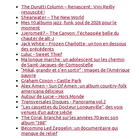
The Durutti Column – Renascent : Vini Reilly
ressuscité !
Shearwater – The New World
Mes 10 albums jazz, funk, soul de 2026 pour le
moment
JJerome87 – The Canyon : l'échappée belle du
chauter de alt-J
Jack White – Frozen Charlotte : un ton en dessous
des précédents
Luluc - Sweet Thief
Ma longue marche : un adolescent sur les chemin
de Saint-Jacques-de-Compostelle
“Mikal, grandir et s’en sortir” : Images de l'Amérique
pauvre
Graham Coxon – Castle Park
Alex Amen – Sun Of Amen : un album country-folk
americana délicieux
Autour de Lucie – Hors Monde
Transversales Disques - Panorama vol.2
"Les cassettes du Docteur Longueville", des voix
venues d'un autre siècle
The Coral, branché sur les années 70 avec son
album "388"
Becoming Led Zeppelin : un documentaire qui
manque de relief