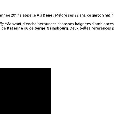
année 2017 s’appelle
Ali Danel
. Malgré ses 22 ans, ce garçon nat
figurée
avant d’enchaîner sur des chansons baignées d’ambiances a
s de
Katerine
ou de
Serge Gainsbourg
. Deux belles références p