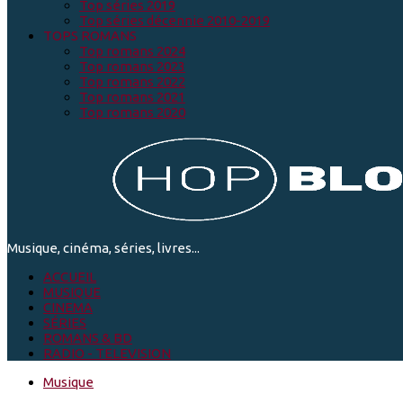
Top séries 2019
Top séries décennie 2010-2019
TOPS ROMANS
Top romans 2024
Top romans 2023
Top romans 2022
Top romans 2021
Top romans 2020
Musique, cinéma, séries, livres...
ACCUEIL
MUSIQUE
CINEMA
SÉRIES
ROMANS & BD
RADIO - TELEVISION
Musique