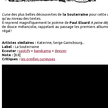
L’une des plus belles découvertes de
la Souterraine
pour cette 
qu’au niveau des textes.
Il reprend magnifiquement le poème de
Paul Eluard
A peine dé
de douce mélancolie, rappelant au passage les premiers album
régal !
Artistes similaires :
Katerine, Serge Gainsbourg...
Label :
La Souterraine
Ecouter :
spotify
+
bandcamp
+
deezer
Note :
[8.8]
Critiques :
les oreilles curieuses