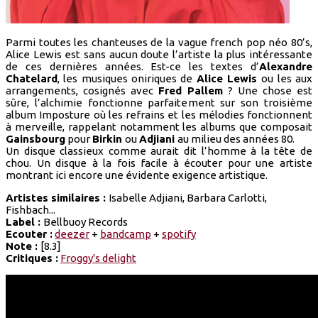
Parmi toutes les chanteuses de la vague french pop néo 80’s,
Alice Lewis est sans aucun doute l’artiste la plus intéressante
de ces dernières années. Est-ce les textes d’
Alexandre
Chatelard
, les musiques oniriques de
Alice Lewis
ou les aux
arrangements, cosignés avec
Fred Pallem
? Une chose est
sûre, l’alchimie fonctionne parfaitement sur son troisième
album Imposture où les refrains et les mélodies fonctionnent
à merveille, rappelant notamment les albums que composait
Gainsbourg
pour
Birkin
ou
Adjiani
au milieu des années 80.
Un disque classieux comme aurait dit l’homme à la tête de
chou. Un disque à la fois facile à écouter pour une artiste
montrant ici encore une évidente exigence artistique.
Artistes similaires :
Isabelle Adjiani, Barbara Carlotti,
Fishbach...
Label :
Bellbuoy Records
Ecouter :
deezer
+
bandcamp
+
spotify
Note :
[8.3]
Critiques :
Froggy's delight