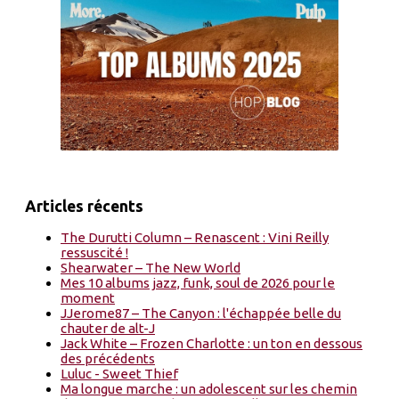
Articles récents
The Durutti Column – Renascent : Vini Reilly
ressuscité !
Shearwater – The New World
Mes 10 albums jazz, funk, soul de 2026 pour le
moment
JJerome87 – The Canyon : l'échappée belle du
chauter de alt-J
Jack White – Frozen Charlotte : un ton en dessous
des précédents
Luluc - Sweet Thief
Ma longue marche : un adolescent sur les chemin