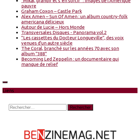
“Mikal, grandir et s’en sortir” : Images de l'Amérique
pauvre
Graham Coxon – Castle Park
Alex Amen – Sun Of Amen : un album country-folk
americana délicieux
Autour de Lucie – Hors Monde
Transversales Disques - Panorama vol.2
"Les cassettes du Docteur Longueville", des voix
venues d'un autre siècle
The Coral, branché sur les années 70 avec son
album "388"
Becoming Led Zeppelin : un documentaire qui
manque de relief
Liens
Rechercher :