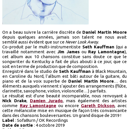
On a beau suivre la carrière discrète de
Daniel Martin Moore
depuis quelques années, jamais son talent ne nous avait
semblé aussi évident que sur ce
Never Look Away
.
Co-produit par le multi-instrumentiste
Seth Kauffman
(qui a
travaillé notamment avec
Jim James
ou
Ray Lamontagne
),
cet album aux 10 chansons constitue sans doute ce que le
songwriter du Kentucky a fait de plus abouti à ce jour, que ce
soit en terme de production que de composition.
Enregistré dans le studio de
Seth Kauffman
à Black Mountain,
en Caroline du Nord, l’album est bâti autour de la guitare, du
piano et de la voix superbe de
Daniel Martin Moore
… des
éléments auxquels viennent s’ajouter des arrangements (flûte,
clarinette, saxophone, violon, violoncelle…) parfaits.
Le résultat est d’une beauté incomparable, nous renvoyant à
Nick Drake
,
Damien Jurado
, mais également des artistes
comme
Ray Lamontagne
ou encore
Gareth Dickson
, avec
cette mélancolie mise en musique de façon très convaincante
dans des chansons bouleversantes. Un grand disque de 2019 !
Label
: SofaBurn / OK Recordings
Date de sortie
: 4 octobre 2019