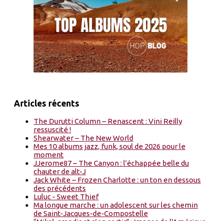
Articles récents
The Durutti Column – Renascent : Vini Reilly
ressuscité !
Shearwater – The New World
Mes 10 albums jazz, funk, soul de 2026 pour le
moment
JJerome87 – The Canyon : l'échappée belle du
chauter de alt-J
Jack White – Frozen Charlotte : un ton en dessous
des précédents
Luluc - Sweet Thief
Ma longue marche : un adolescent sur les chemin
de Saint-Jacques-de-Compostelle