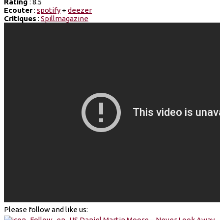
Rating
: 8.5
Ecouter
:
spotify
+
deezer
Critiques
:
Spillmagazine
Please follow and like us: