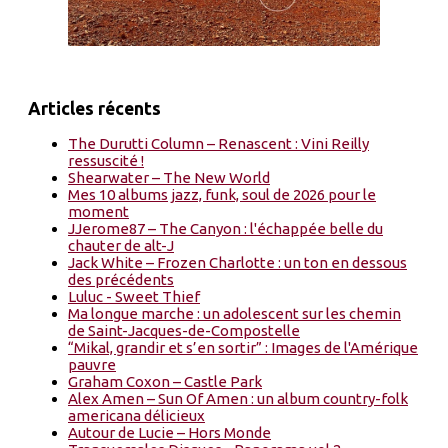
Articles récents
The Durutti Column – Renascent : Vini Reilly
ressuscité !
Shearwater – The New World
Mes 10 albums jazz, funk, soul de 2026 pour le
moment
JJerome87 – The Canyon : l'échappée belle du
chauter de alt-J
Jack White – Frozen Charlotte : un ton en dessous
des précédents
Luluc - Sweet Thief
Ma longue marche : un adolescent sur les chemin
de Saint-Jacques-de-Compostelle
“Mikal, grandir et s’en sortir” : Images de l'Amérique
pauvre
Graham Coxon – Castle Park
Alex Amen – Sun Of Amen : un album country-folk
americana délicieux
Autour de Lucie – Hors Monde