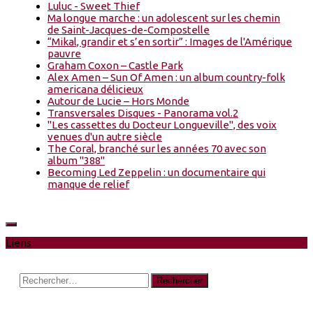
Luluc - Sweet Thief
Ma longue marche : un adolescent sur les chemin
de Saint-Jacques-de-Compostelle
“Mikal, grandir et s’en sortir” : Images de l'Amérique
pauvre
Graham Coxon – Castle Park
Alex Amen – Sun Of Amen : un album country-folk
americana délicieux
Autour de Lucie – Hors Monde
Transversales Disques - Panorama vol.2
"Les cassettes du Docteur Longueville", des voix
venues d'un autre siècle
The Coral, branché sur les années 70 avec son
album "388"
Becoming Led Zeppelin : un documentaire qui
manque de relief
Liens
Rechercher :