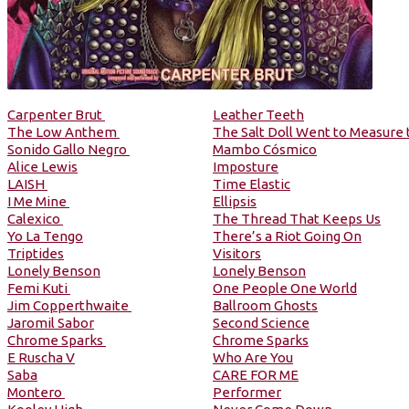
Carpenter Brut
Leather Teeth
The Low Anthem
The Salt Doll Went to Measure 
Sonido Gallo Negro
Mambo Cósmico
Alice Lewis
Imposture
LAISH
Time Elastic
I Me Mine
Ellipsis
Calexico
The Thread That Keeps Us
Yo La Tengo
There’s a Riot Going On
Triptides
Visitors
Lonely Benson
Lonely Benson
Femi Kuti
One People One World
Jim Copperthwaite
Ballroom Ghosts
Jaromil Sabor
Second Science
Chrome Sparks
Chrome Sparks
E Ruscha V
Who Are You
Saba
CARE FOR ME
Montero
Performer