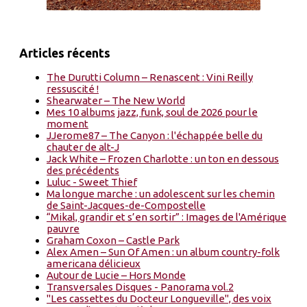
Articles récents
The Durutti Column – Renascent : Vini Reilly
ressuscité !
Shearwater – The New World
Mes 10 albums jazz, funk, soul de 2026 pour le
moment
JJerome87 – The Canyon : l'échappée belle du
chauter de alt-J
Jack White – Frozen Charlotte : un ton en dessous
des précédents
Luluc - Sweet Thief
Ma longue marche : un adolescent sur les chemin
de Saint-Jacques-de-Compostelle
“Mikal, grandir et s’en sortir” : Images de l'Amérique
pauvre
Graham Coxon – Castle Park
Alex Amen – Sun Of Amen : un album country-folk
americana délicieux
Autour de Lucie – Hors Monde
Transversales Disques - Panorama vol.2
"Les cassettes du Docteur Longueville", des voix