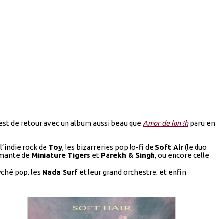
est de retour avec un album aussi beau que
Amor de lon !h
paru en
, l’indie rock de
Toy
, les bizarreries pop lo-fi de
Soft Air
(le duo
armante de
Miniature Tigers
et
Parekh & Singh
, ou encore celle
yché pop, les
Nada Surf
et leur grand orchestre, et enfin