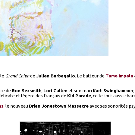
 le
Grand Chien
de
Julien Barbagallo
. Le batteur de
Tame Impala
tre de
Ron Sexsmith
,
Lori Cullen
et son mari
Kurt Swinghammer
 délicate et légère des français de
Kid Parade
, celle tout aussi ch
ns
, le nouveau
Brian Jonestown Massacre
avec ses sonorités ps