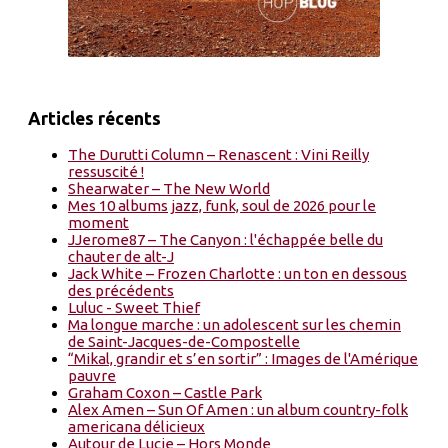
Articles récents
The Durutti Column – Renascent : Vini Reilly
ressuscité !
Shearwater – The New World
Mes 10 albums jazz, funk, soul de 2026 pour le
moment
JJerome87 – The Canyon : l'échappée belle du
chauter de alt-J
Jack White – Frozen Charlotte : un ton en dessous
des précédents
Luluc - Sweet Thief
Ma longue marche : un adolescent sur les chemin
de Saint-Jacques-de-Compostelle
“Mikal, grandir et s’en sortir” : Images de l'Amérique
pauvre
Graham Coxon – Castle Park
Alex Amen – Sun Of Amen : un album country-folk
americana délicieux
Autour de Lucie – Hors Monde