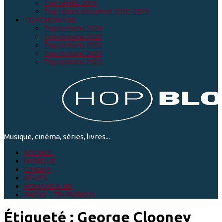
Top séries 2019
Top séries décennie 2010-2019
TOPS ROMANS
Top romans 2024
Top romans 2023
Top romans 2022
Top romans 2021
Top romans 2020
Musique, cinéma, séries, livres...
ACCUEIL
MUSIQUE
CINEMA
SÉRIES
ROMANS & BD
RADIO - TELEVISION
Étiqueté :
George Clooney