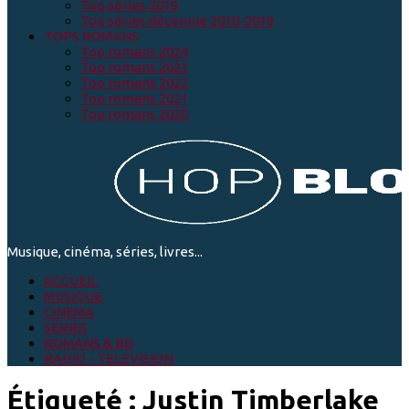
Top séries 2019
Top séries décennie 2010-2019
TOPS ROMANS
Top romans 2024
Top romans 2023
Top romans 2022
Top romans 2021
Top romans 2020
Musique, cinéma, séries, livres...
ACCUEIL
MUSIQUE
CINEMA
SÉRIES
ROMANS & BD
RADIO - TELEVISION
Étiqueté :
Justin Timberlake