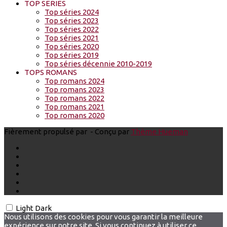
TOP SERIES
Top séries 2024
Top séries 2023
Top séries 2022
Top séries 2021
Top séries 2020
Top séries 2019
Top séries décennie 2010-2019
TOPS ROMANS
Top romans 2024
Top romans 2023
Top romans 2022
Top romans 2021
Top romans 2020
Fièrement propulsé par
- Conçu par
Thème Hueman
Light
Dark
Nous utilisons des cookies pour vous garantir la meilleure
expérience sur notre site. Si vous continuez à utiliser ce