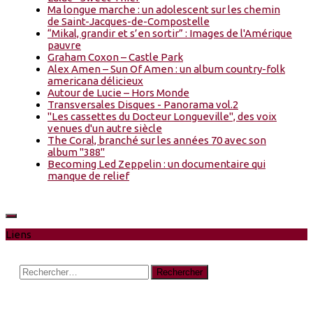
Ma longue marche : un adolescent sur les chemin
de Saint-Jacques-de-Compostelle
“Mikal, grandir et s’en sortir” : Images de l'Amérique
pauvre
Graham Coxon – Castle Park
Alex Amen – Sun Of Amen : un album country-folk
americana délicieux
Autour de Lucie – Hors Monde
Transversales Disques - Panorama vol.2
"Les cassettes du Docteur Longueville", des voix
venues d'un autre siècle
The Coral, branché sur les années 70 avec son
album "388"
Becoming Led Zeppelin : un documentaire qui
manque de relief
Liens
Rechercher :