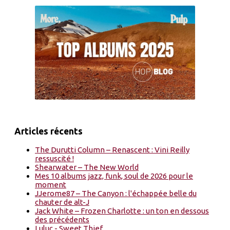
Articles récents
The Durutti Column – Renascent : Vini Reilly
ressuscité !
Shearwater – The New World
Mes 10 albums jazz, funk, soul de 2026 pour le
moment
JJerome87 – The Canyon : l'échappée belle du
chauter de alt-J
Jack White – Frozen Charlotte : un ton en dessous
des précédents
Luluc - Sweet Thief