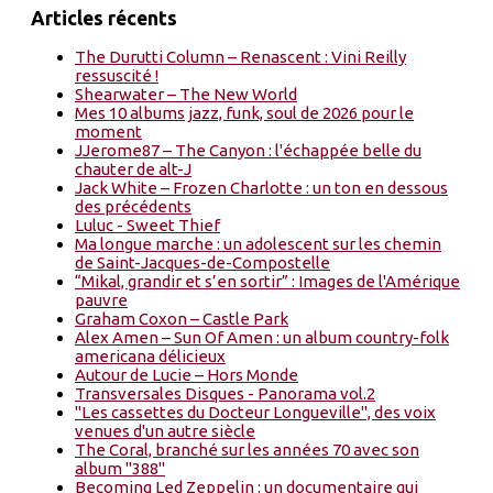
Articles récents
The Durutti Column – Renascent : Vini Reilly
ressuscité !
Shearwater – The New World
Mes 10 albums jazz, funk, soul de 2026 pour le
moment
JJerome87 – The Canyon : l'échappée belle du
chauter de alt-J
Jack White – Frozen Charlotte : un ton en dessous
des précédents
Luluc - Sweet Thief
Ma longue marche : un adolescent sur les chemin
de Saint-Jacques-de-Compostelle
“Mikal, grandir et s’en sortir” : Images de l'Amérique
pauvre
Graham Coxon – Castle Park
Alex Amen – Sun Of Amen : un album country-folk
americana délicieux
Autour de Lucie – Hors Monde
Transversales Disques - Panorama vol.2
"Les cassettes du Docteur Longueville", des voix
venues d'un autre siècle
The Coral, branché sur les années 70 avec son
album "388"
Becoming Led Zeppelin : un documentaire qui