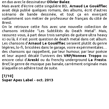
en duo avec le dessinateur
Olivier Balez
.
Mais avant d'écrire cette singulière BD,
Arnaud Le Gouëfflec
avait déjà publié quelques romans, des albums, écrit d’autres
scénario de bande dessinée, et tout ça en exerçant
vaillamment son métier de professeur de français du côté de
Brest.
On le retrouve cette fois avec une nouvelle collection de
chansons intitulée "Les Subtilités du Death Metal". Mais,
rassurez-vous, à part deux trois samples de guitare ultra heavy
ici ou là, il n’est point question de death metal dans cet album.
Les chansons d’
Arnaud Le Gouëfflec
seraient plutôt du genre
légères, lo-fi, bricolées dans le garage, voire expérimentales…
des chansons qui rappellent, par leur humour, par leur poésie
et leur aspect décalé l’univers des
VRP/Nonnes Troppo
ou
encore celui d’
Areski
ou du frenchy underground
La Fresto
.
Bref, le genre de musique pas banale, carrément originale mais
à laquelle on adhère tout de suite.
[7/10]
Super Apes Label - oct. 2013