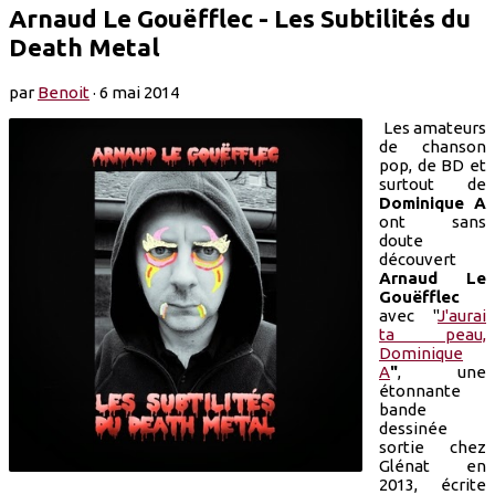
Arnaud Le Gouëfflec - Les Subtilités du
Death Metal
par
Benoit
·
6 mai 2014
Les amateurs
de chanson
pop, de BD et
surtout de
Dominique A
ont sans
doute
découvert
Arnaud Le
Gouëfflec
avec "
J'aurai
ta peau,
Dominique
A
"
, une
étonnante
bande
dessinée
sortie chez
Glénat en
2013, écrite