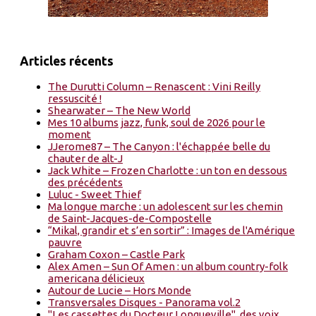
Articles récents
The Durutti Column – Renascent : Vini Reilly
ressuscité !
Shearwater – The New World
Mes 10 albums jazz, funk, soul de 2026 pour le
moment
JJerome87 – The Canyon : l'échappée belle du
chauter de alt-J
Jack White – Frozen Charlotte : un ton en dessous
des précédents
Luluc - Sweet Thief
Ma longue marche : un adolescent sur les chemin
de Saint-Jacques-de-Compostelle
“Mikal, grandir et s’en sortir” : Images de l'Amérique
pauvre
Graham Coxon – Castle Park
Alex Amen – Sun Of Amen : un album country-folk
americana délicieux
Autour de Lucie – Hors Monde
Transversales Disques - Panorama vol.2
"Les cassettes du Docteur Longueville", des voix