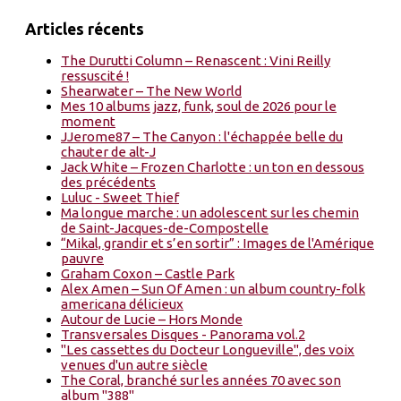
Articles récents
The Durutti Column – Renascent : Vini Reilly
ressuscité !
Shearwater – The New World
Mes 10 albums jazz, funk, soul de 2026 pour le
moment
JJerome87 – The Canyon : l'échappée belle du
chauter de alt-J
Jack White – Frozen Charlotte : un ton en dessous
des précédents
Luluc - Sweet Thief
Ma longue marche : un adolescent sur les chemin
de Saint-Jacques-de-Compostelle
“Mikal, grandir et s’en sortir” : Images de l'Amérique
pauvre
Graham Coxon – Castle Park
Alex Amen – Sun Of Amen : un album country-folk
americana délicieux
Autour de Lucie – Hors Monde
Transversales Disques - Panorama vol.2
"Les cassettes du Docteur Longueville", des voix
venues d'un autre siècle
The Coral, branché sur les années 70 avec son
album "388"