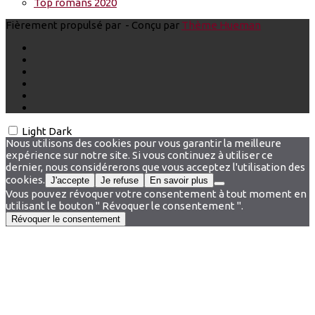
Top romans 2020
Fièrement propulsé par
- Conçu par
Thème Hueman
Light
Dark
Nous utilisons des cookies pour vous garantir la meilleure
expérience sur notre site. Si vous continuez à utiliser ce
dernier, nous considérerons que vous acceptez l'utilisation des
cookies.
J'accepte
Je refuse
En savoir plus
Vous pouvez révoquer votre consentement à tout moment en
utilisant le bouton " Révoquer le consentement ".
Révoquer le consentement