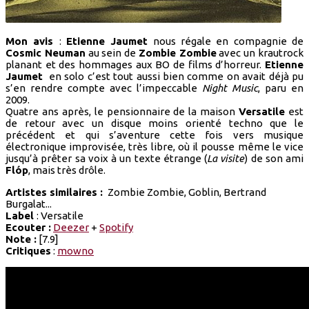
Mon avis
:
Etienne Jaumet
nous régale en compagnie de
Cosmic Neuman
au sein de
Zombie Zombie
avec un krautrock
planant et des hommages aux BO de films d’horreur.
Etienne
Jaumet
en solo c’est tout aussi bien comme on avait déjà pu
s’en rendre compte avec l’impeccable
Night Music
, paru en
2009.
Quatre ans après, le pensionnaire de la maison
Versatile
est
de retour avec un disque moins orienté techno que le
précédent et qui s’aventure cette fois vers musique
électronique improvisée, très libre, où il pousse même le vice
jusqu’à prêter sa voix à un texte étrange (
La visite
) de son ami
Flóp
, mais très drôle.
Artistes similaires :
Zombie Zombie, Goblin, Bertrand
Burgalat...
Label
: Versatile
Ecouter :
Deezer
+
Spotify
Note :
[7.9]
Critiques
:
mowno