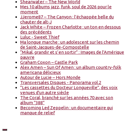
Shearwater – The New World
Mes 10 albums jazz, funk, soul de 2026 pour le
moment
JJerome87 – The Canyon : l'échappée belle du
chauter de alt-J
Jack White – Frozen Charlotte : un ton en dessous
des précédents
Luluc - Sweet Thief
Ma longue marche : un adolescent sur les chemin
de Saint-Jacques-de-Compostelle
“Mikal, grandir et s’en sortir” : Images de l'Amérique
pauvre
Graham Coxon – Castle Park
Alex Amen – Sun Of Amen : un album country-folk
americana délicieux
Autour de Lucie – Hors Monde
Transversales Disques - Panorama vol.2
"Les cassettes du Docteur Longueville", des voix
venues d'un autre siècle
The Coral, branché sur les années 70 avec son
album "388"
Becoming Led Zeppelin : un documentaire qui
manque de relief