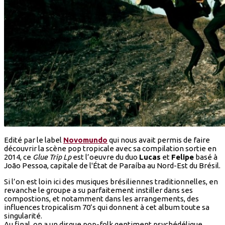
Edité par le label
Novomundo
qui nous avait permis de faire
découvrir la scène pop tropicale avec sa compilation sortie en
2014, ce
Glue Trip Lp
est l’oeuvre du duo
Lucas
et
Felipe
basé à
João Pessoa, capitale de l'État de Paraíba au Nord-Est du Brésil.
Si l’on est loin ici des musiques brésiliennes traditionnelles, en
revanche le groupe a su parfaitement instiller dans ses
compostions, et notamment dans les arrangements, des
influences tropicalism 70’s qui donnent à cet album toute sa
singularité.
Au final, on a un disque pop-folk gentiment psychédélique,