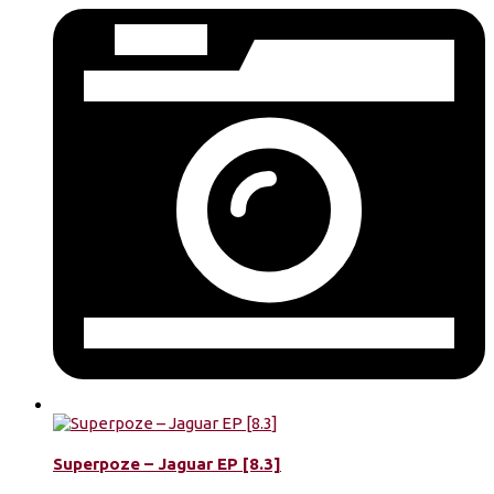
Superpoze – Jaguar EP [8.3]