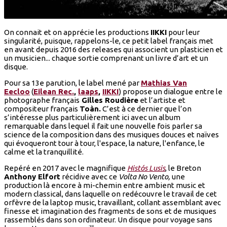
On connait et on apprécie les productions
IIKKI
pour leur
singularité, puisque, rappelons-le, ce petit label français met
en avant depuis 2016 des releases qui associent un plasticien et
un musicien... chaque sortie comprenant un livre d’art et un
disque.
Pour sa 13e parution, le label mené par
Mathias Van
Eecloo
(
Eilean Rec.
,
laaps
,
IIKKI
) propose un dialogue entre le
photographe français
Gilles Roudière
et l’artiste et
compositeur français
Toàn.
C’est à ce dernier que l’on
s’intéresse plus particulièrement ici avec un album
remarquable dans lequel il fait une nouvelle fois parler sa
science de la composition dans des musiques douces et naïves
qui évoqueront tour à tour, l'espace, la nature, l'enfance, le
calme et la tranquillité.
Repéré en 2017 avec le magnifique
Histós Lusis
, le Breton
Anthony Elfort
récidive avec ce
Volta No Vento,
une
production là encore à mi-chemin entre ambient music et
modern classical, dans laquelle on redécouvre le travail de cet
orfèvre de la laptop music, travaillant, collant assemblant avec
finesse et imagination des fragments de sons et de musiques
rassemblés dans son ordinateur. Un disque pour voyage sans