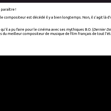
paraître !
le compositeur est décédé il y a bien longtemps. Non, il s’agit l
u’il a pu faire pour le cinéma avec ses mythiques B.O. (
Dernier Do
és du meilleur compositeur de musique de film français de tout l'ét