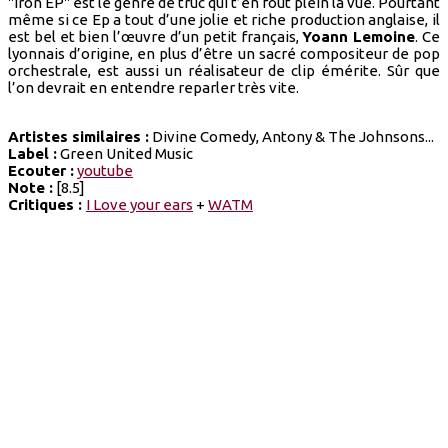
"Iron EP" est le genre de truc qui t’en fout plein la vue. Pourtant
même si ce Ep a tout d’une jolie et riche production anglaise, il
est bel et bien l’œuvre d’un petit français,
Yoann Lemoine
. Ce
lyonnais d’origine, en plus d’être un sacré compositeur de pop
orchestrale, est aussi un réalisateur de clip émérite. Sûr que
l’on devrait en entendre reparler très vite.
Artistes similaires :
Divine Comedy, Antony & The Johnsons...
Label :
Green United Music
Ecouter :
youtube
Note :
[8.5]
Critiques :
I Love your ears
+
WATM