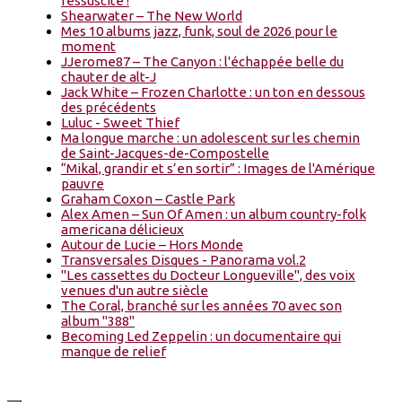
ressuscité !
Shearwater – The New World
Mes 10 albums jazz, funk, soul de 2026 pour le
moment
JJerome87 – The Canyon : l'échappée belle du
chauter de alt-J
Jack White – Frozen Charlotte : un ton en dessous
des précédents
Luluc - Sweet Thief
Ma longue marche : un adolescent sur les chemin
de Saint-Jacques-de-Compostelle
“Mikal, grandir et s’en sortir” : Images de l'Amérique
pauvre
Graham Coxon – Castle Park
Alex Amen – Sun Of Amen : un album country-folk
americana délicieux
Autour de Lucie – Hors Monde
Transversales Disques - Panorama vol.2
"Les cassettes du Docteur Longueville", des voix
venues d'un autre siècle
The Coral, branché sur les années 70 avec son
album "388"
Becoming Led Zeppelin : un documentaire qui
manque de relief