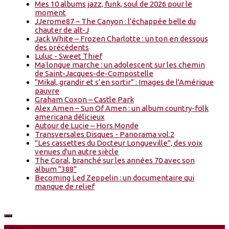
Mes 10 albums jazz, funk, soul de 2026 pour le
moment
JJerome87 – The Canyon : l'échappée belle du
chauter de alt-J
Jack White – Frozen Charlotte : un ton en dessous
des précédents
Luluc - Sweet Thief
Ma longue marche : un adolescent sur les chemin
de Saint-Jacques-de-Compostelle
“Mikal, grandir et s’en sortir” : Images de l'Amérique
pauvre
Graham Coxon – Castle Park
Alex Amen – Sun Of Amen : un album country-folk
americana délicieux
Autour de Lucie – Hors Monde
Transversales Disques - Panorama vol.2
"Les cassettes du Docteur Longueville", des voix
venues d'un autre siècle
The Coral, branché sur les années 70 avec son
album "388"
Becoming Led Zeppelin : un documentaire qui
manque de relief