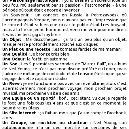
Un Personnage historique
: Tycho Brahé ! Un scientifique un
peu fou, mû seulement par sa passion - l’astronomie - à une
période où tout était encore à inventer
Un Souvenir : un concert en Russie à Petrozavodsk où
j’accompagnais Yeepee, nous n’avions pas eu l’impression que
le concert était si bien que ça car le public était très bruyant,
mais à la fin un jeune homme est venu me voir pour me dire «
It was the best gig of my life »
Un Objet :
Ma discothèque… ça fait un peu plus qu’un objet,
mais je reste profondément attaché aux disques
Un Plat ou une recette :
les tomates farcies de ma maman !
Une Qualité :
Je bronze très bien
Une Odeur
: la forêt, en automne
Un Son
: Les 5 premières secondes de "Mirror Ball", un album
de Neil Young ; ce n’est pas mon disque préféré du Loner, mais
j’adore ce mélange de coolitude et de tension électrique qui se
dégage de cette captation studio
Un Rêve :
je ne fonctionne pas avec un rêve ultime, alors c’est
alternativement mon prochain voyage, mon prochain projet
musical, ma prochaine visite à des amis
Une Equipe ou un sportif :
bof… ceci étant, vu que je regarde
le foot une fois tous les 4 ans et que c’est en ce moment, je
peux dire les Bleus
Un Site internet :
ça fait un mois que j’ai un compte Facebook,
alors…
Un Groupe, un musicien ou chanteur :
Neil Young, son
autobiographie m’a un peu mortifié sur certaines de ses