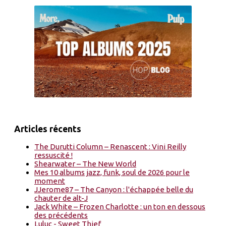
Articles récents
The Durutti Column – Renascent : Vini Reilly
ressuscité !
Shearwater – The New World
Mes 10 albums jazz, funk, soul de 2026 pour le
moment
JJerome87 – The Canyon : l'échappée belle du
chauter de alt-J
Jack White – Frozen Charlotte : un ton en dessous
des précédents
Luluc - Sweet Thief