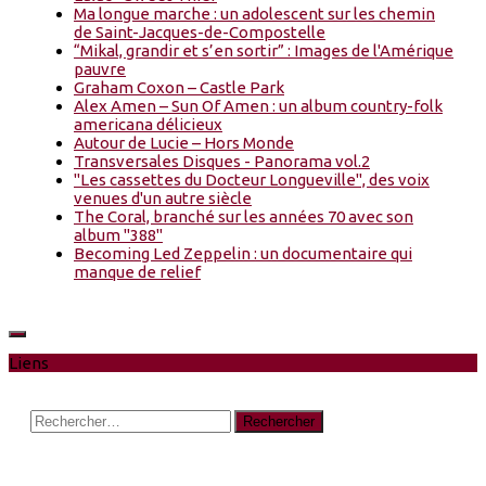
Ma longue marche : un adolescent sur les chemin
de Saint-Jacques-de-Compostelle
“Mikal, grandir et s’en sortir” : Images de l'Amérique
pauvre
Graham Coxon – Castle Park
Alex Amen – Sun Of Amen : un album country-folk
americana délicieux
Autour de Lucie – Hors Monde
Transversales Disques - Panorama vol.2
"Les cassettes du Docteur Longueville", des voix
venues d'un autre siècle
The Coral, branché sur les années 70 avec son
album "388"
Becoming Led Zeppelin : un documentaire qui
manque de relief
Liens
Rechercher :