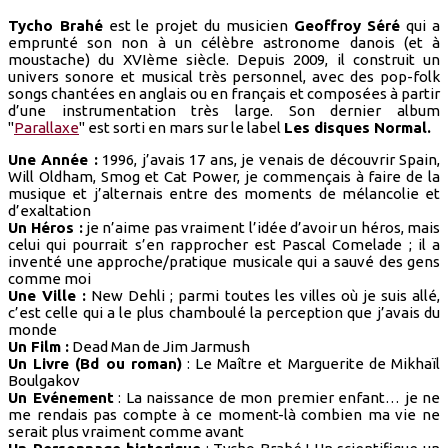
Tycho Brahé
est le projet du musicien
Geoffroy Séré
qui a
emprunté son non à un célèbre astronome danois (et à
moustache) du XVIème siècle. Depuis 2009, il construit un
univers sonore et musical très personnel, avec des pop-folk
songs chantées en anglais ou en français et composées à partir
d’une instrumentation très large. Son dernier album
"
Parallaxe
" est sorti en mars sur le label
Les disques Normal.
Une Année :
1996, j’avais 17 ans, je venais de découvrir Spain,
Will Oldham, Smog et Cat Power, je commençais à faire de la
musique et j’alternais entre des moments de mélancolie et
d’exaltation
Un Héros :
je n’aime pas vraiment l’idée d’avoir un héros, mais
celui qui pourrait s’en rapprocher est Pascal Comelade ; il a
inventé une approche/pratique musicale qui a sauvé des gens
comme moi
Une Ville :
New Dehli ; parmi toutes les villes où je suis allé,
c’est celle qui a le plus chamboulé la perception que j’avais du
monde
Un Film :
Dead Man de Jim Jarmush
Un Livre (Bd ou roman)
: Le Maître et Marguerite de Mikhaïl
Boulgakov
Un Evénement
: La naissance de mon premier enfant… je ne
me rendais pas compte à ce moment-là combien ma vie ne
serait plus vraiment comme avant