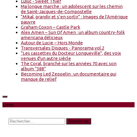
Luluc - Sweet Thief
Ma longue marche : un adolescent sur les chemin
de Saint-Jacques-de-Compostelle
“Mikal, grandir et s’en sortir” : Images de l'Amérique
pauvre
Graham Coxon – Castle Park
Alex Amen – Sun Of Amen : un album country-folk
americana délicieux
Autour de Lucie – Hors Monde
Transversales Disques - Panorama vol.2
"Les cassettes du Docteur Longueville", des voix
venues d'un autre siècle
The Coral, branché sur les années 70 avec son
album "388"
Becoming Led Zeppelin : un documentaire qui
manque de relief
Liens
Rechercher :