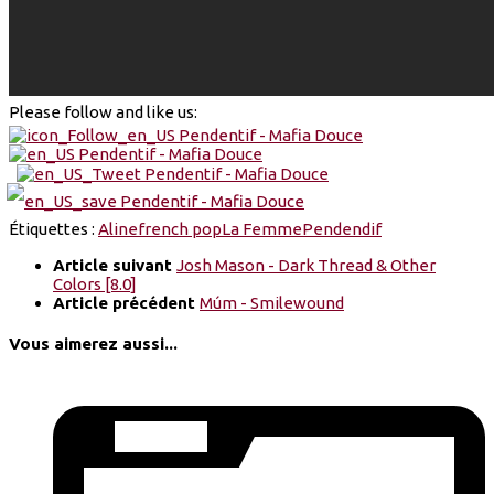
Please follow and like us:
Étiquettes :
Aline
french pop
La Femme
Pendendif
Article suivant
Josh Mason - Dark Thread & Other
Colors [8.0]
Article précédent
Múm - Smilewound
Vous aimerez aussi...