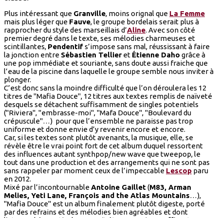
Plus intéressant que
Granville
, moins orignal que
La Femme
mais plus léger que
Fauve
, le groupe bordelais serait plus à
rapprocher du style des marseillais d’
Aline
. Avec son côté
premier degré dans le texte, ses mélodies charmeuses et
scintillantes,
Pendentif
s’impose sans mal, réussissant à faire
la jonction entre
Sébastien Tellier
et
Étienne Daho
grâce à
une pop immédiate et souriante, sans doute aussi fraiche que
l’eau de la piscine dans laquelle le groupe semble nous inviter à
plonger.
C’est donc sans la moindre difficulté que l’on déroulera les 12
titres de "Mafia Douce", 12 titres aux textes remplis de naïveté
desquels se détachent suffisamment de singles potentiels
("Riviera", "embrasse-moi", "Mafa Douce", "Boulevard du
crépuscule"…) pour que l’ensemble ne paraisse pas trop
uniforme et donne envie d’y revenir encore et encore.
Car, si les textes sont plutôt avenants, la musique, elle, se
révèle être le vrai point fort de cet album duquel ressortent
des influences autant synthpop/new wave que tweepop, le
tout dans une production et des arrangements qui ne sont pas
sans rappeler par moment ceux de l’impeccable
Lescop
paru
en 2012.
Mixé par l’incontournable
Antoine Gaillet
(
M83, Arman
Melies, Yeti Lane, François and the Atlas Mountains
…),
"Mafia Douce" est un album finalement plutôt digeste, porté
par des refrains et des mélodies bien agréables et dont