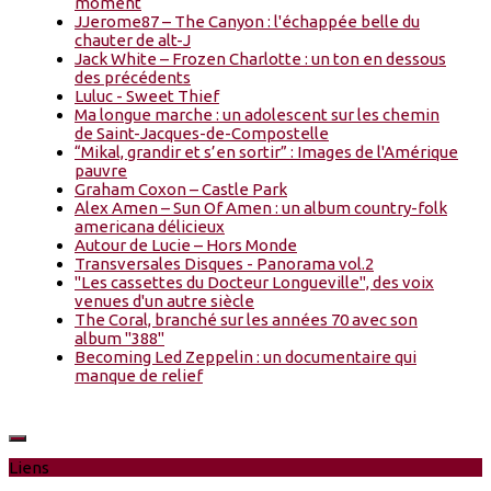
moment
JJerome87 – The Canyon : l'échappée belle du
chauter de alt-J
Jack White – Frozen Charlotte : un ton en dessous
des précédents
Luluc - Sweet Thief
Ma longue marche : un adolescent sur les chemin
de Saint-Jacques-de-Compostelle
“Mikal, grandir et s’en sortir” : Images de l'Amérique
pauvre
Graham Coxon – Castle Park
Alex Amen – Sun Of Amen : un album country-folk
americana délicieux
Autour de Lucie – Hors Monde
Transversales Disques - Panorama vol.2
"Les cassettes du Docteur Longueville", des voix
venues d'un autre siècle
The Coral, branché sur les années 70 avec son
album "388"
Becoming Led Zeppelin : un documentaire qui
manque de relief
Liens