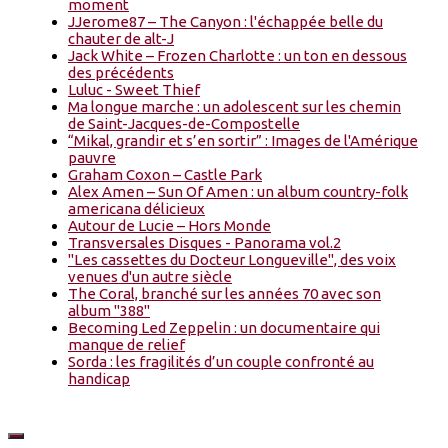
moment
JJerome87 – The Canyon : l'échappée belle du
chauter de alt-J
Jack White – Frozen Charlotte : un ton en dessous
des précédents
Luluc - Sweet Thief
Ma longue marche : un adolescent sur les chemin
de Saint-Jacques-de-Compostelle
“Mikal, grandir et s’en sortir” : Images de l'Amérique
pauvre
Graham Coxon – Castle Park
Alex Amen – Sun Of Amen : un album country-folk
americana délicieux
Autour de Lucie – Hors Monde
Transversales Disques - Panorama vol.2
"Les cassettes du Docteur Longueville", des voix
venues d'un autre siècle
The Coral, branché sur les années 70 avec son
album "388"
Becoming Led Zeppelin : un documentaire qui
manque de relief
Sorda : les fragilités d’un couple confronté au
handicap