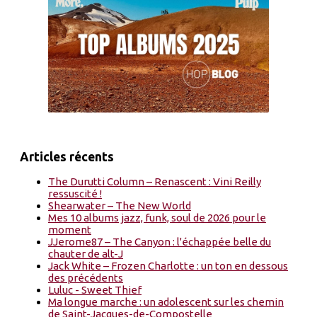
Articles récents
The Durutti Column – Renascent : Vini Reilly
ressuscité !
Shearwater – The New World
Mes 10 albums jazz, funk, soul de 2026 pour le
moment
JJerome87 – The Canyon : l'échappée belle du
chauter de alt-J
Jack White – Frozen Charlotte : un ton en dessous
des précédents
Luluc - Sweet Thief
Ma longue marche : un adolescent sur les chemin
de Saint-Jacques-de-Compostelle