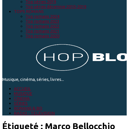
Top séries 2019
Top séries décennie 2010-2019
TOPS ROMANS
Top romans 2024
Top romans 2023
Top romans 2022
Top romans 2021
Top romans 2020
Musique, cinéma, séries, livres...
ACCUEIL
MUSIQUE
CINEMA
SÉRIES
ROMANS & BD
RADIO - TELEVISION
Étiqueté :
Marco Bellocchio