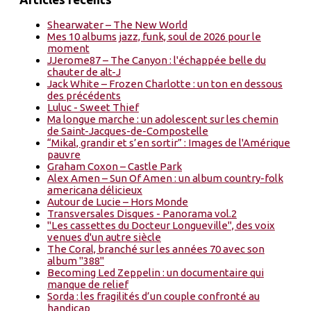
Shearwater – The New World
Mes 10 albums jazz, funk, soul de 2026 pour le
moment
JJerome87 – The Canyon : l'échappée belle du
chauter de alt-J
Jack White – Frozen Charlotte : un ton en dessous
des précédents
Luluc - Sweet Thief
Ma longue marche : un adolescent sur les chemin
de Saint-Jacques-de-Compostelle
“Mikal, grandir et s’en sortir” : Images de l'Amérique
pauvre
Graham Coxon – Castle Park
Alex Amen – Sun Of Amen : un album country-folk
americana délicieux
Autour de Lucie – Hors Monde
Transversales Disques - Panorama vol.2
"Les cassettes du Docteur Longueville", des voix
venues d'un autre siècle
The Coral, branché sur les années 70 avec son
album "388"
Becoming Led Zeppelin : un documentaire qui
manque de relief
Sorda : les fragilités d’un couple confronté au
handicap