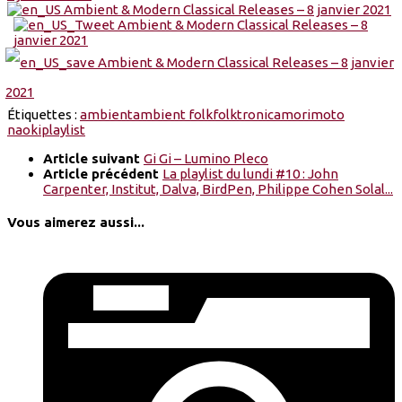
Étiquettes :
ambient
ambient folk
folktronica
morimoto
naoki
playlist
Article suivant
Gi Gi – Lumino Pleco
Article précédent
La playlist du lundi #10 : John
Carpenter, Institut, Dalva, BirdPen, Philippe Cohen Solal...
Vous aimerez aussi...