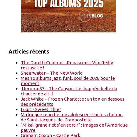
Articles récents
The Durutti Column – Renascent : Vini Reilly
ressuscité !
Shearwater – The New World
Mes 10 albums jazz, funk, soul de 2026 pour le
moment
JJerome87 – The Canyon : l'échappée belle du
chauter de alt-J
Jack White – Frozen Charlotte : un ton en dessous
des précédents
Luluc - Sweet Thief
Ma longue marche : un adolescent sur les chemin
de Saint-Jacques-de-Compostelle
“Mikal, grandir et s’en sortir” : Images de l'Amérique
pauvre
Graham Coxon – Castle Park