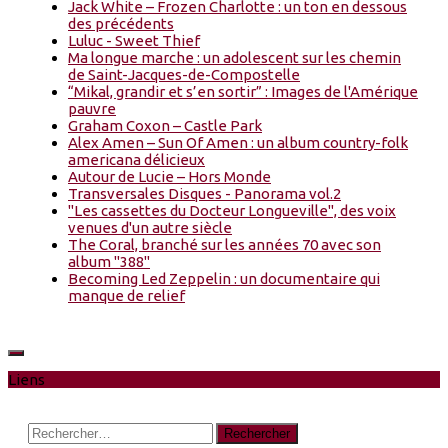
Jack White – Frozen Charlotte : un ton en dessous
des précédents
Luluc - Sweet Thief
Ma longue marche : un adolescent sur les chemin
de Saint-Jacques-de-Compostelle
“Mikal, grandir et s’en sortir” : Images de l'Amérique
pauvre
Graham Coxon – Castle Park
Alex Amen – Sun Of Amen : un album country-folk
americana délicieux
Autour de Lucie – Hors Monde
Transversales Disques - Panorama vol.2
"Les cassettes du Docteur Longueville", des voix
venues d'un autre siècle
The Coral, branché sur les années 70 avec son
album "388"
Becoming Led Zeppelin : un documentaire qui
manque de relief
Liens
Rechercher :