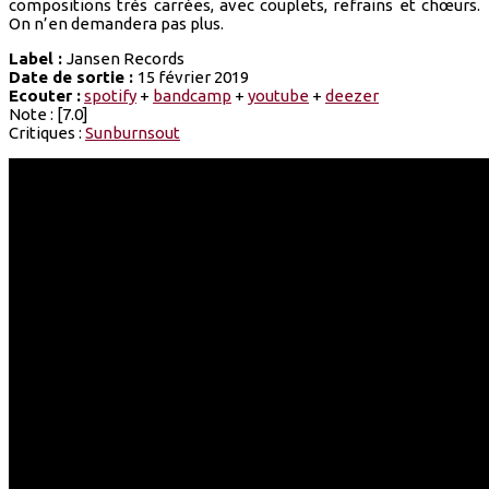
compositions très carrées, avec couplets, refrains et chœurs.
On n’en demandera pas plus.
Label :
Jansen Records
Date de sortie :
15 février 2019
Ecouter :
spotify
+
bandcamp
+
youtube
+
deezer
Note : [7.0]
Critiques :
Sunburnsout