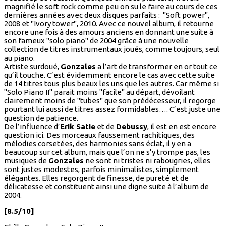
magnifié le soft rock comme peu on su le faire au cours de ces
dernières années avec deux disques parfaits : "Soft power",
2008 et "Ivory tower", 2010. Avec ce nouvel album, il retourne
encore une fois à des amours anciens en donnant une suite à
son fameux "solo piano" de 2004 grâce à une nouvelle
collection de titres instrumentaux joués, comme toujours, seul
au piano.
Artiste surdoué,
Gonzales
a l’art de transformer en or tout ce
qu’il touche. C’est évidemment encore le cas avec cette suite
de 14 titres tous plus beaux les uns que les autres. Car même si
"Solo Piano II" parait moins "facile" au départ, dévoilant
clairement moins de "tubes" que son prédécesseur, il regorge
pourtant lui aussi de titres assez formidables…. C’est juste une
question de patience.
De l’influence d’
Erik Satie
et de
Debussy
, il est en est encore
question ici. Des morceaux faussement rachitiques, des
mélodies corsetées, des harmonies sans éclat, il y en a
beaucoup sur cet album, mais que l’on ne s’y trompe pas, les
musiques de
Gonzales
ne sont ni tristes ni rabougries, elles
sont justes modestes, parfois minimalistes, simplement
élégantes. Elles regorgent de finesse, de pureté et de
délicatesse et constituent ainsi une digne suite à l’album de
2004.
[8.5/10]