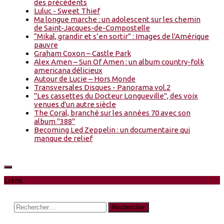
des précédents
Luluc - Sweet Thief
Ma longue marche : un adolescent sur les chemin
de Saint-Jacques-de-Compostelle
“Mikal, grandir et s’en sortir” : Images de l'Amérique
pauvre
Graham Coxon – Castle Park
Alex Amen – Sun Of Amen : un album country-folk
americana délicieux
Autour de Lucie – Hors Monde
Transversales Disques - Panorama vol.2
"Les cassettes du Docteur Longueville", des voix
venues d'un autre siècle
The Coral, branché sur les années 70 avec son
album "388"
Becoming Led Zeppelin : un documentaire qui
manque de relief
Liens
Rechercher :