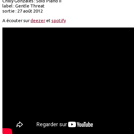
Chilly Gonzales : Solo Piano II
label : Gentle Threat
sortie : 27 août 2012
A écouter sur
deezer
et
spotify