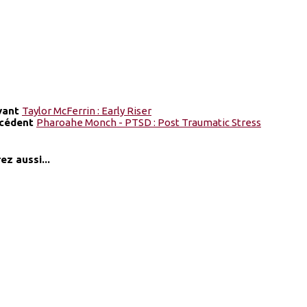
ivant
Taylor McFerrin : Early Riser
écédent
Pharoahe Monch - PTSD : Post Traumatic Stress
ez aussi...