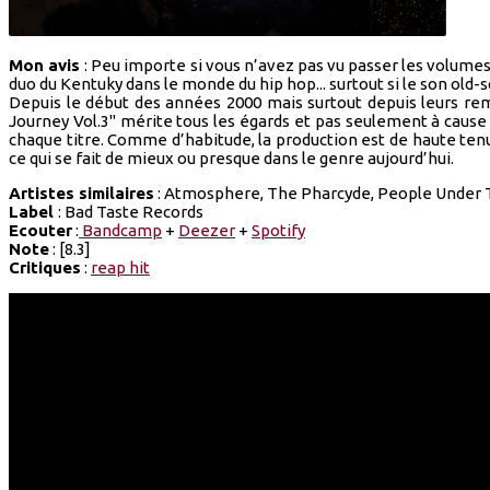
Mon avis
: Peu importe si vous n’avez pas vu passer les volumes
duo du Kentuky dans le monde du hip hop... surtout si le son old-sc
Depuis le début des années 2000 mais surtout depuis leurs r
Journey Vol.3" mérite tous les égards et pas seulement à cause 
chaque titre. Comme d’habitude, la production est de haute ten
ce qui se fait de mieux ou presque dans le genre aujourd’hui.
Artistes similaires
: Atmosphere, The Pharcyde, People Under The
Label
: Bad Taste Records
Ecouter
:
Bandcamp
+
Deezer
+
Spotify
Note
: [8.3]
Critiques
:
reap hit