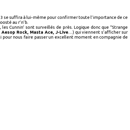
e 3 se suffira à lui-même pour confirmer toute l’importance de ce
oosté au r’n’b.
les Cunnin' sont surveillés de près. Logique donc que "Strange
 Aesop Rock, Masta Ace, J-Live
…) qui viennent s’afficher sur
 ici pour nous faire passer un excellent moment en compagnie de