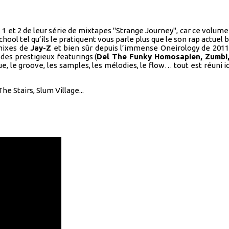
 1 et 2 de leur série de mixtapes "Strange Journey", car ce volum
hool tel qu’ils le pratiquent vous parle plus que le son rap actuel b
emixes de
Jay-Z
et bien sûr depuis l’immense Oneirology de 2011, 
des prestigieux featurings (
Del The Funky Homosapien, Zumbi,
ue, le groove, les samples, les mélodies, le flow… tout est réuni
 Stairs, Slum Village...