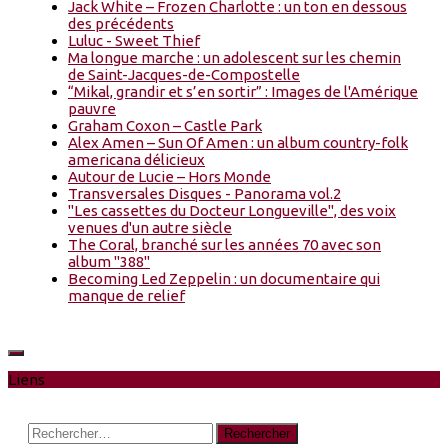
Jack White – Frozen Charlotte : un ton en dessous
des précédents
Luluc - Sweet Thief
Ma longue marche : un adolescent sur les chemin
de Saint-Jacques-de-Compostelle
“Mikal, grandir et s’en sortir” : Images de l'Amérique
pauvre
Graham Coxon – Castle Park
Alex Amen – Sun Of Amen : un album country-folk
americana délicieux
Autour de Lucie – Hors Monde
Transversales Disques - Panorama vol.2
"Les cassettes du Docteur Longueville", des voix
venues d'un autre siècle
The Coral, branché sur les années 70 avec son
album "388"
Becoming Led Zeppelin : un documentaire qui
manque de relief
Liens
Rechercher :