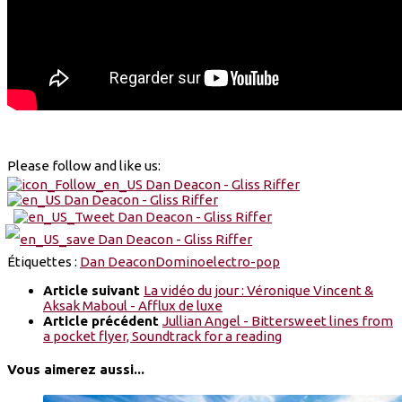
Please follow and like us:
Étiquettes :
Dan Deacon
Domino
electro-pop
Article suivant
La vidéo du jour : Véronique Vincent &
Aksak Maboul - Afflux de luxe
Article précédent
Jullian Angel - Bittersweet lines from
a pocket flyer, Soundtrack for a reading
Vous aimerez aussi...