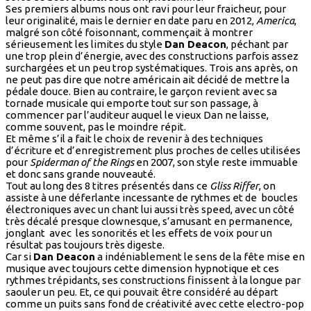
Ses premiers albums nous ont ravi pour leur fraicheur, pour
leur originalité, mais le dernier en date paru en 2012,
America
,
malgré son côté foisonnant, commençait à montrer
sérieusement les limites du style
Dan Deacon
, péchant par
une trop plein d’énergie, avec des constructions parfois assez
surchargées et un peu trop systématiques. Trois ans après, on
ne peut pas dire que notre américain ait décidé de mettre la
pédale douce. Bien au contraire, le garçon revient avec sa
tornade musicale qui emporte tout sur son passage, à
commencer par l’auditeur auquel le vieux Dan ne laisse,
comme souvent, pas le moindre répit.
Et même s’il a fait le choix de revenir à des techniques
d’écriture et d’enregistrement plus proches de celles utilisées
pour
Spiderman of the Rings
en 2007, son style reste immuable
et donc sans grande nouveauté.
Tout au long des 8 titres présentés dans ce
Gliss Riffer
, on
assiste à une déferlante incessante de rythmes et de boucles
électroniques avec un chant lui aussi très speed, avec un côté
très décalé presque clownesque, s’amusant en permanence,
jonglant avec les sonorités et les effets de voix pour un
résultat pas toujours très digeste.
Car si
Dan Deacon
a indéniablement le sens de la fête mise en
musique avec toujours cette dimension hypnotique et ces
rythmes trépidants, ses constructions finissent à la longue par
saouler un peu. Et, ce qui pouvait être considéré au départ
comme un puits sans fond de créativité avec cette electro-pop