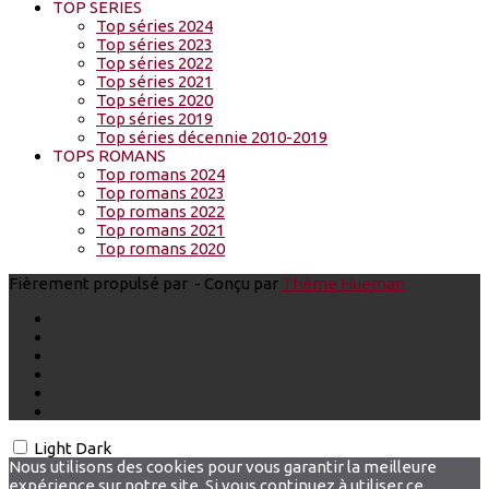
TOP SERIES
Top séries 2024
Top séries 2023
Top séries 2022
Top séries 2021
Top séries 2020
Top séries 2019
Top séries décennie 2010-2019
TOPS ROMANS
Top romans 2024
Top romans 2023
Top romans 2022
Top romans 2021
Top romans 2020
Fièrement propulsé par
- Conçu par
Thème Hueman
Light
Dark
Nous utilisons des cookies pour vous garantir la meilleure
expérience sur notre site. Si vous continuez à utiliser ce