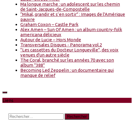
Ma longue marche : un adolescent sur les chemin
de Saint-Jacques-de-Compostelle
“Mikal, grandir et s’en sortir” : Images de l'Amérique
pauvre
Graham Coxon – Castle Park
Alex Amen – Sun Of Amen : un album country-folk
americana délicieux
Autour de Lucie – Hors Monde
Transversales Disques - Panorama vol.2
"Les cassettes du Docteur Longueville", des voix
venues d'un autre siècle
The Coral, branché sur les années 70 avec son
album "388"
Becoming Led Zeppelin : un documentaire qui
manque de relief
Liens
Rechercher :