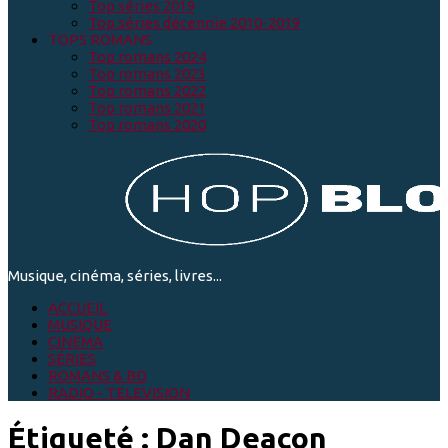
Top séries 2019
Top séries décennie 2010-2019
TOPS ROMANS
Top romans 2024
Top romans 2023
Top romans 2022
Top romans 2021
Top romans 2020
Musique, cinéma, séries, livres...
ACCUEIL
MUSIQUE
CINEMA
SÉRIES
ROMANS & BD
RADIO - TELEVISION
Étiqueté :
Dan Deacon