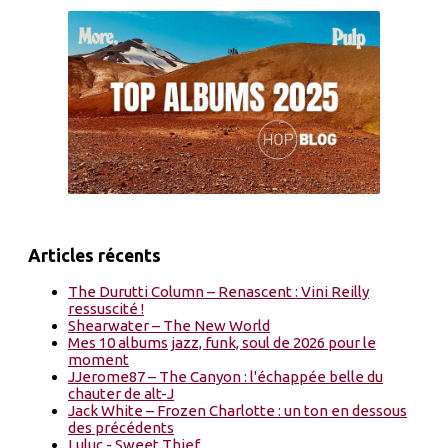
Articles récents
The Durutti Column – Renascent : Vini Reilly
ressuscité !
Shearwater – The New World
Mes 10 albums jazz, funk, soul de 2026 pour le
moment
JJerome87 – The Canyon : l'échappée belle du
chauter de alt-J
Jack White – Frozen Charlotte : un ton en dessous
des précédents
Luluc - Sweet Thief